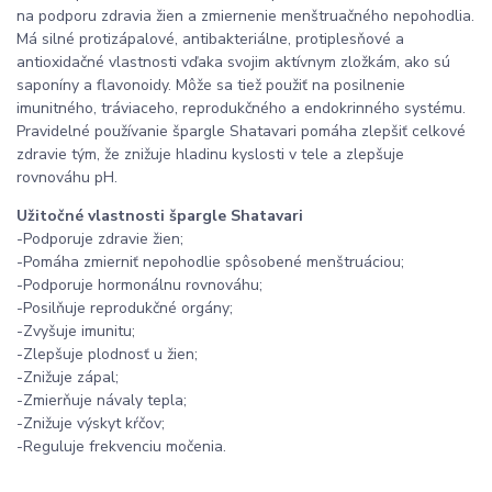
na podporu zdravia žien a zmiernenie menštruačného nepohodlia.
Má silné protizápalové, antibakteriálne, protiplesňové a
antioxidačné vlastnosti vďaka svojim aktívnym zložkám, ako sú
saponíny a flavonoidy. Môže sa tiež použiť na posilnenie
imunitného, ​​tráviaceho, reprodukčného a endokrinného systému.
Pravidelné používanie špargle Shatavari pomáha zlepšiť celkové
zdravie tým, že znižuje hladinu kyslosti v tele a zlepšuje
rovnováhu pH.
Užitočné vlastnosti špargle Shatavari
-Podporuje zdravie žien;
-Pomáha zmierniť nepohodlie spôsobené menštruáciou;
-Podporuje hormonálnu rovnováhu;
-Posilňuje reprodukčné orgány;
-Zvyšuje imunitu;
-Zlepšuje plodnosť u žien;
-Znižuje zápal;
-Zmierňuje návaly tepla;
-Znižuje výskyt kŕčov;
-Reguluje frekvenciu močenia.