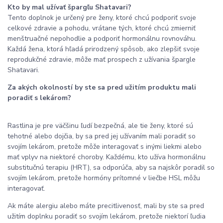
Kto by mal užívať špargľu Shatavari?
Tento doplnok je určený pre ženy, ktoré chcú podporiť svoje
celkové zdravie a pohodu, vrátane tých, ktoré chcú zmierniť
menštruačné nepohodlie a podporiť hormonálnu rovnováhu.
Každá žena, ktorá hľadá prirodzený spôsob, ako zlepšiť svoje
reprodukčné zdravie, môže mať prospech z užívania špargle
Shatavari.
Za akých okolností by ste sa pred užitím produktu mali
poradiť s lekárom?
Rastlina je pre väčšinu ľudí bezpečná, ale tie ženy, ktoré sú
tehotné alebo dojčia, by sa pred jej užívaním mali poradiť so
svojím lekárom, pretože môže interagovať s inými liekmi alebo
mať vplyv na niektoré choroby. Každému, kto užíva hormonálnu
substitučnú terapiu (HRT), sa odporúča, aby sa najskôr poradil so
svojím lekárom, pretože hormóny prítomné v liečbe HSL môžu
interagovať.
Ak máte alergiu alebo máte precitlivenosť, mali by ste sa pred
užitím doplnku poradiť so svojím lekárom, pretože niektorí ľudia