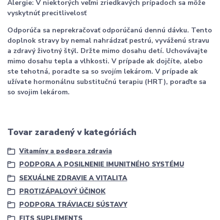
Alergie: V niektorých veľmi zriedkavých prípadoch sa môže
vyskytnúť precitlivelosť
Odporúča sa neprekračovať odporúčanú dennú dávku. Tento
doplnok stravy by nemal nahrádzať pestrú, vyváženú stravu
a zdravý životný štýl. Držte mimo dosahu detí. Uchovávajte
mimo dosahu tepla a vlhkosti. V prípade ak dojčíte, alebo
ste tehotná, poradte sa so svojím lekárom. V prípade ak
užívate hormonálnu substitučnú terapiu (HRT), poraďte sa
so svojim lekárom.
Tovar zaradený v kategóriách
Vitamíny a podpora zdravia
PODPORA A POSILNENIE IMUNITNÉHO SYSTÉMU
SEXUÁLNE ZDRAVIE A VITALITA
PROTIZÁPALOVÝ ÚČINOK
PODPORA TRÁVIACEJ SÚSTAVY
FITS SUPLEMENTS