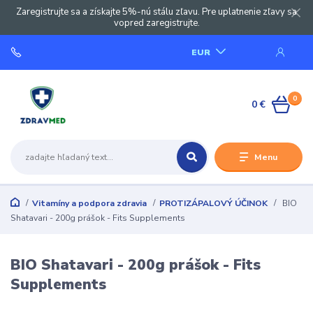
Zaregistrujte sa a získajte 5%-nú stálu zľavu. Pre uplatnenie zľavy sa
vopred zaregistrujte.
EUR
0
0 €
Menu
Vitamíny a podpora zdravia
PROTIZÁPALOVÝ ÚČINOK
BIO
Shatavari - 200g prášok - Fits Supplements
BIO Shatavari - 200g prášok - Fits
Supplements