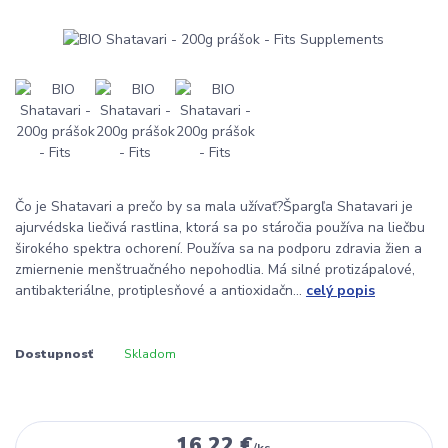
Čo je Shatavari a prečo by sa mala užívať?Špargľa Shatavari je
ajurvédska liečivá rastlina, ktorá sa po stáročia používa na liečbu
širokého spektra ochorení. Používa sa na podporu zdravia žien a
zmiernenie menštruačného nepohodlia. Má silné protizápalové,
antibakteriálne, protiplesňové a antioxidačn...
celý popis
Dostupnosť
Skladom
16,22 €
/
ks