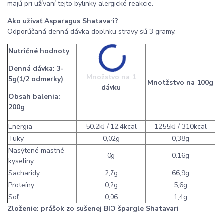
majú pri užívaní tejto bylinky alergické reakcie.
Ako užívať Asparagus Shatavari?
Odporúčaná denná dávka doplnku stravy sú 3 gramy.
Nutričné hodnoty
Denná dávka: 3-
Množstvo na 1
5g(1/2 odmerky)
Mnotžstvo na 100g
dávku
Obsah balenia:
200g
Energia
50.2kJ / 12.4kcal
1255kJ / 310kcal
Tuky
0,02g
0,38g
Nasýtené mastné
0g
0.16g
kyseliny
Sacharidy
2,7g
66,9g
Proteíny
0,2g
5,6g
Soľ
0,06
1,4g
Zloženie: prášok zo sušenej BIO špargle Shatavari