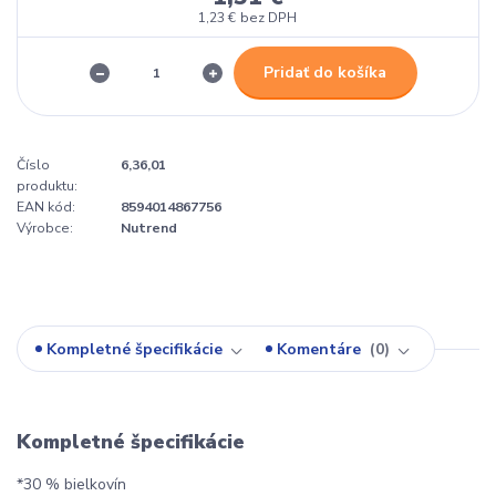
1,23 €
bez DPH
Pridať do košíka
Číslo
6,36,01
produktu:
EAN kód:
8594014867756
Výrobce:
Nutrend
Kompletné špecifikácie
Komentáre
0
Kompletné špecifikácie
*30 % bielkovín