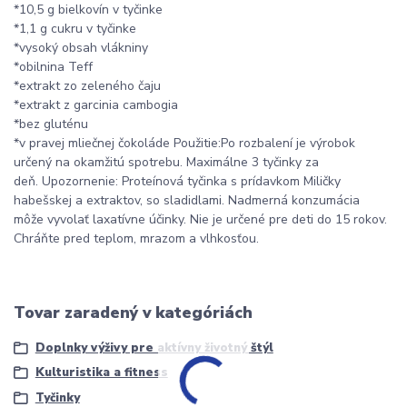
*10,5 g bielkovín v tyčinke
*1,1 g cukru v tyčinke
*vysoký obsah vlákniny
*obilnina Teff
*extrakt zo zeleného čaju
*extrakt z garcinia cambogia
*bez gluténu
*v pravej mliečnej čokoláde Použitie:Po rozbalení je výrobok
určený na okamžitú spotrebu. Maximálne 3 tyčinky za
deň. Upozornenie: Proteínová tyčinka s prídavkom Miličky
habešskej a extraktov, so sladidlami. Nadmerná konzumácia
môže vyvolať laxatívne účinky. Nie je určené pre deti do 15 rokov.
Chráňte pred teplom, mrazom a vlhkosťou.
Tovar zaradený v kategóriách
Doplnky výživy pre aktívny životný štýl
Kulturistika a fitness
Tyčinky