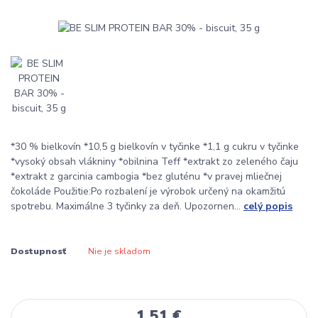
*30 % bielkovín *10,5 g bielkovín v tyčinke *1,1 g cukru v tyčinke
*vysoký obsah vlákniny *obilnina Teff *extrakt zo zeleného čaju
*extrakt z garcinia cambogia *bez gluténu *v pravej mliečnej
čokoláde Použitie:Po rozbalení je výrobok určený na okamžitú
spotrebu. Maximálne 3 tyčinky za deň. Upozornen...
celý popis
Dostupnosť
Nie je skladom
1,51 €