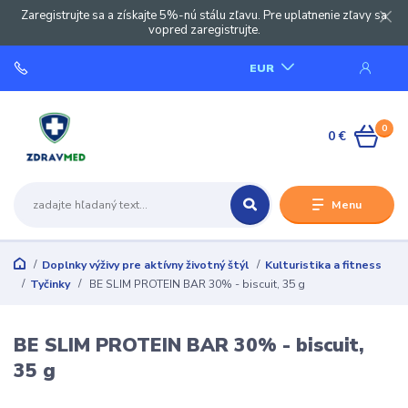
Zaregistrujte sa a získajte 5%-nú stálu zľavu. Pre uplatnenie zľavy sa
vopred zaregistrujte.
EUR
0
0 €
Menu
Doplnky výživy pre aktívny životný štýl
Kulturistika a fitness
Tyčinky
BE SLIM PROTEIN BAR 30% - biscuit, 35 g
BE SLIM PROTEIN BAR 30% - biscuit,
35 g