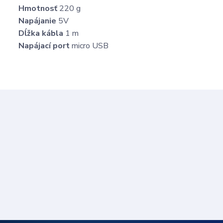
Hmotnosť
220 g
Napájanie
5V
Dĺžka kábla
1 m
Napájací port
micro USB