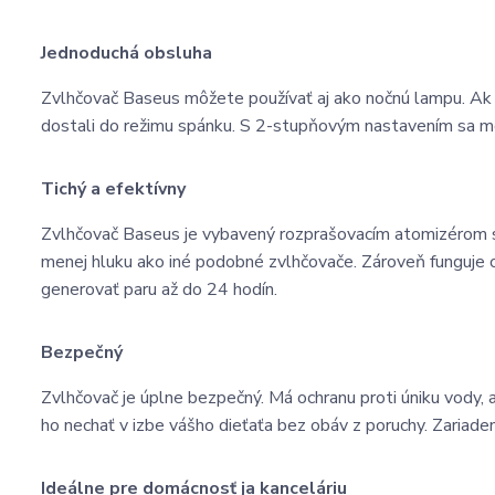
Jednoduchá obsluha
Zvlhčovač Baseus môžete používať aj ako nočnú lampu. Ak h
dostali do režimu spánku. S 2-stupňovým nastavením sa m
Tichý a efektívny
Zvlhčovač Baseus je vybavený rozprašovacím atomizérom s
menej hluku ako iné podobné zvlhčovače. Zároveň funguje 
generovať paru až do 24 hodín.
Bezpečný
Zvlhčovač je úplne bezpečný. Má ochranu proti úniku vody, a
ho nechať v izbe vášho dieťaťa bez obáv z poruchy. Zariade
Ideálne pre domácnosť ja kanceláriu