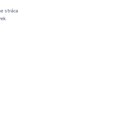
ne stráca
vek.