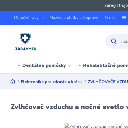
Zaregistrujt
Užitočné rady
Možnosti platby a Dopravy
O nás
Dentálne pomôcky
Rehabilitačné pom
Elektronika pre zdravie a krásu
ZVLHČOVAČE VZD
Zvlhčovač vzduchu a nočné svetlo