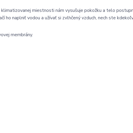
 v klimatizovanej miestnosti nám vysušuje pokožku a telo postup
í ho naplniť vodou a užívať si zvlhčený vzduch, nech ste kdekoľ
ovovej membrány.