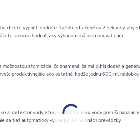
o chcete vypnúť, podržte tlačidlo stlačené na 2 sekundy, aby s
ôžete sami rozhodnúť, aký výkonom má distribuovať paru
 možnosťou atomizácie, čo znamená, že má dlhší dosah a generu
oveľa produktívnejšie ako ostatné, keďže jednu 600-ml nádobku
ko aj detektor vody, ktorý v prípade úniku vody preruší napájani
nie sa tiež automaticky vypne po 10 hodinách prevádzky.