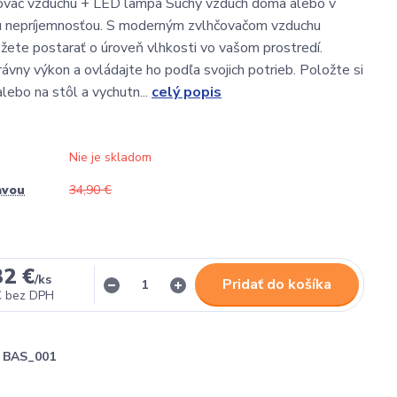
ovač vzduchu + LED lampa Suchý vzduch doma alebo v
ou nepríjemnosťou. S moderným zvlhčovačom vzduchu
ete postarať o úroveň vlhkosti vo vašom prostredí.
rávny výkon a ovládajte ho podľa svojich potrieb. Položte si
lebo na stôl a vychutn...
celý popis
Nie je skladom
avou
34,90 €
32 €
/
ks
Pridať do košíka
€
bez DPH
BAS_001