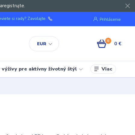
aregistrujte.
viete si rady? Zavolajte.
Prihlásenie
0
0 €
EUR
Viac
výživy pre aktívny životný štýl