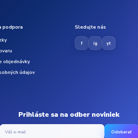
a podpora
Sledujte nás
zky
f
ig
yt
ovaru
e objednávky
sobných údajov
Prihláste sa na odber noviniek
Odoberať