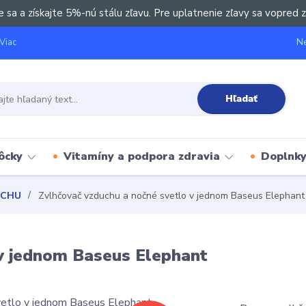
e sa a získajte 5%-nú stálu zľavu. Pre uplatnenie zľavy sa vopred z
Ne
Viac
Hľadať
ôcky
Vitamíny a podpora zdravia
Doplnky 
UCHU
Zvlhčovač vzduchu a nočné svetlo v jednom Baseus Elephant
 v jednom Baseus Elephant