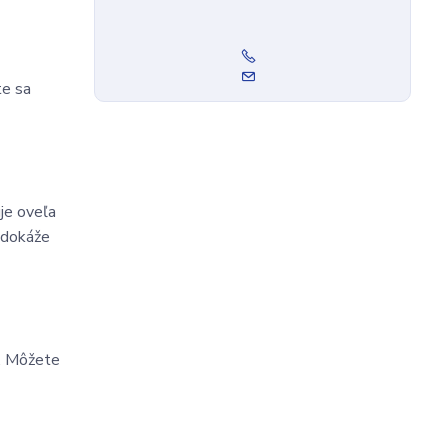
te sa
je oveľa
 dokáže
e. Môžete