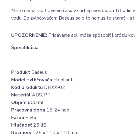
Nikto nemá rád trávenie času v suchej miestnosti. 8 hodín
vodu. So zvlhčovačom Baseus sa o to nemusíte starať – stač
UPOZORNENIE:
Pridávanie soli môže spôsobiť koróziu k
Špecifikácia
Produkt
Baseus
Model zvlhčovača
Elephant
Kód produktu
DHXX-02
Materiál
ABS, PP
Objem
600 ml
Pracovná doba
15-24 hod
Farba
Biela
Hlučnosť
25 dB
Rozmery
125 x 110 x 110 mm