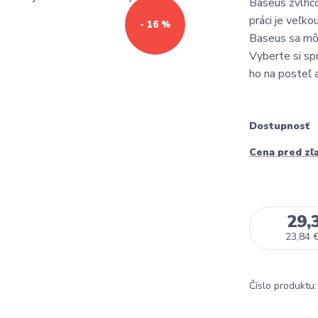
Baseus zvlhč
práci je veľk
- 16 %
Baseus sa môž
Vyberte si sp
ho na posteľ a
Dostupnosť
Cena pred zľ
29,
23,84 
Číslo produktu: