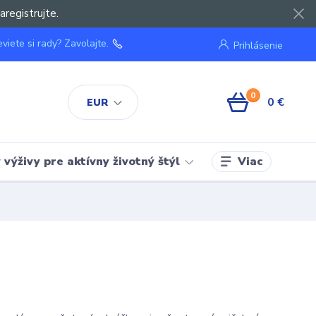
aregistrujte.
viete si rady? Zavolajte.
Prihlásenie
0
0 €
EUR
Viac
výživy pre aktívny životný štýl