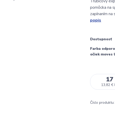
Trubicový ex
pomôcka na sp
zapínaním na s
popis
Dostupnosť
Farba odpor
očiek moves 
17
13,82 €
Číslo produktu: