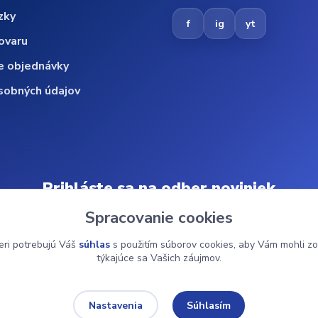
zky
f
ig
yt
ovaru
e objednávky
sobných údajov
Prihláste sa na odber noviniek
Spracovanie cookies
Odoberať
eri potrebujú Váš
súhlas
s použitím súborov cookies, aby Vám mohli zo
týkajúce sa Vašich záujmov.
© 2024 ZdravMed.sk | Všetky práva vyhradené
Súhlasím
Nastavenia