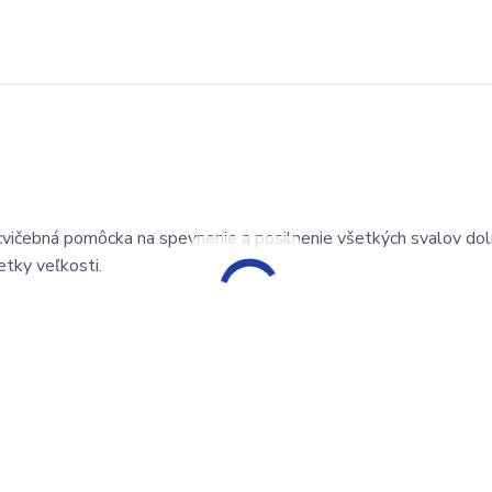
ičebná pomôcka na spevnenie a posilnenie všetkých svalov doln
etky veľkosti.