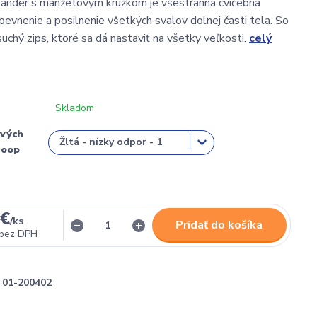
pandér s manžetovým krúžkom je všestranná cvičebná
evnenie a posilnenie všetkých svalov dolnej časti tela. So
uchý zips, ktoré sa dá nastaviť na všetky veľkosti.
celý
Skladom
ových
loop
 €
/
ks
Pridať do košíka
bez DPH
01-200402