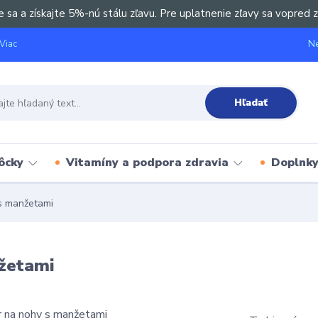
e sa a získajte 5%-nú stálu zľavu. Pre uplatnenie zľavy sa vopred z
Ne
Viac
Hľadať
ôcky
Vitamíny a podpora zdravia
Doplnky 
s manžetami
žetami