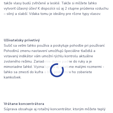
takže vlasy budú zvlhčené a lesklé. Takže si môžete ľahko
vytvoriť úžasný účes! K dispozícii sú aj 2 stupne prúdenia vzduchu
– silný a slabší. Vďaka tomu je ideálny pre rôzne typy vlasov.
Užívatelsky prívetivý
Sušič sa veľmi ľahko používa a poskytuje pohodlie pri používaní.
Pohodlnú zmenu nastavení umožňujú špeciálne tlačidlá a
vstavaný indikátor vám umožní rýchlu kontrolu aktuálne
zvoleného režimu. Zariadenie dobre padne do ruky a je
mimoriadne ľahké. Vyznačuje sa aj relatívne malými rozmermi -
ľahko sa zmestí do kufra a bez problémov ho zoberiete
kamkoľvek.
Vrátane koncentrátora
Súprava obsahuje aj rotačný koncentrátor, ktorým môžete teplý