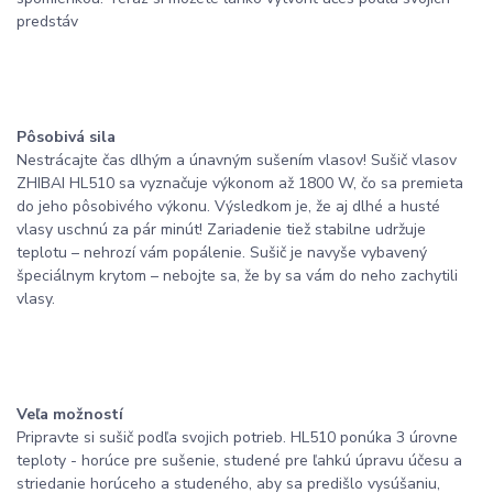
predstáv
Pôsobivá sila
Nestrácajte čas dlhým a únavným sušením vlasov! Sušič vlasov
ZHIBAI HL510 sa vyznačuje výkonom až 1800 W, čo sa premieta
do jeho pôsobivého výkonu. Výsledkom je, že aj dlhé a husté
vlasy uschnú za pár minút! Zariadenie tiež stabilne udržuje
teplotu – nehrozí vám popálenie. Sušič je navyše vybavený
špeciálnym krytom – nebojte sa, že by sa vám do neho zachytili
vlasy.
Veľa možností
Pripravte si sušič podľa svojich potrieb. HL510 ponúka 3 úrovne
teploty - horúce pre sušenie, studené pre ľahkú úpravu účesu a
striedanie horúceho a studeného, ​​​​aby sa predišlo vysúšaniu,