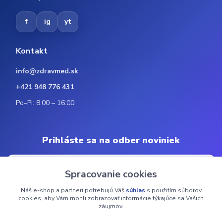
f
ig
yt
Kontakt
info@zdravmed.sk
+421 948 776 431
Po–Pi: 8:00 – 16:00
Prihláste sa na odber noviniek
Spracovanie cookies
Náš e-shop a partneri potrebujú Váš
súhlas
s použitím súborov
Odoberať
cookies, aby Vám mohli zobrazovať informácie týkajúce sa Vašich
záujmov.