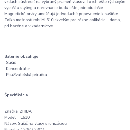
vzduch sústrediť na vybraný prameň vlasov. To ich ešte rýchlejšie
vysuší a styling a narovnanie budú ešte jednoduchšie.
Magnetické prvky umožňujú jednoduché pripevnenie k sušičke.
Toľko možností robí HL510 skvelým pre rôzne aplikácie - doma,
pri bazéne a v kaderníctve.
Balenie obsahuje
-Sušič
-Koncentrátor
-Používateľská príručka
Špecifikácia
Značka: ZHIBAI
Model: HL510
Názov: Sušič na vlasy s ionizáciou
Napätie: 120V / 230V