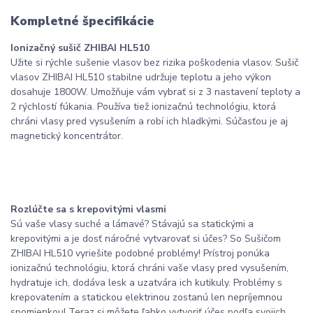
Kompletné špecifikácie
Ionizačný sušič ZHIBAI HL510
Užite si rýchle sušenie vlasov bez rizika poškodenia vlasov. Sušič
vlasov ZHIBAI HL510 stabilne udržuje teplotu a jeho výkon
dosahuje 1800W. Umožňuje vám vybrať si z 3 nastavení teploty a
2 rýchlostí fúkania. Používa tiež ionizačnú technológiu, ktorá
chráni vlasy pred vysušením a robí ich hladkými. Súčasťou je aj
magnetický koncentrátor.
Rozlúčte sa s krepovitými vlasmi
Sú vaše vlasy suché a lámavé? Stávajú sa statickými a
krepovitými a je dosť náročné vytvarovať si účes? So Sušičom
ZHIBAI HL510 vyriešite podobné problémy! Prístroj ponúka
ionizačnú technológiu, ktorá chráni vaše vlasy pred vysušením,
hydratuje ich, dodáva lesk a uzatvára ich kutikuly. Problémy s
krepovatením a statickou elektrinou zostanú len nepríjemnou
spomienkou! Teraz si môžete ľahko vytvoriť účes podľa svojich