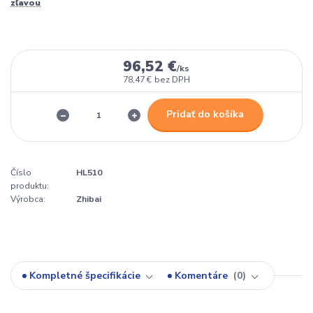
zľavou
96,52 €
/
ks
78,47 €
bez DPH
Pridať do košíka
Číslo
HL510
produktu:
Výrobca:
Zhibai
Kompletné špecifikácie
Komentáre
0