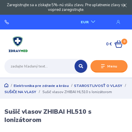
Zaregistrujte sa a získajte 5%-nú stálu zľavu. Pre uplatnenie zľavy sa
vopred zaregistrujte.
EUR
0
0 €
Menu
Elektronika pre zdravie a krásu
STAROSTLIVOSŤ O VLASY
SUŠIČE NA VLASY
Sušič vlasov ZHIBAI HL510 s Ionizátorom
Sušič vlasov ZHIBAI HL510 s
Ionizátorom