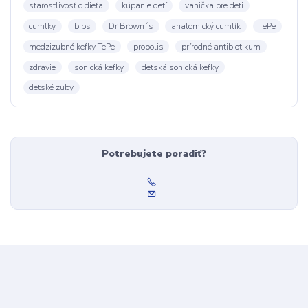
starostlivosť o dieťa
kúpanie detí
vanička pre deti
cumlky
bibs
Dr Brown´s
anatomický cumlík
TePe
medzizubné kefky TePe
propolis
prírodné antibiotikum
zdravie
sonická kefky
detská sonická kefky
detské zuby
Potrebujete poradiť?