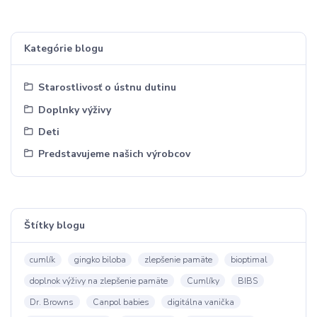
Kategórie blogu
Starostlivosť o ústnu dutinu
Doplnky výživy
Deti
Predstavujeme našich výrobcov
Štítky blogu
cumlík
gingko biloba
zlepšenie pamäte
bioptimal
doplnok výživy na zlepšenie pamäte
Cumlíky
BIBS
Dr. Browns
Canpol babies
digitálna vanička