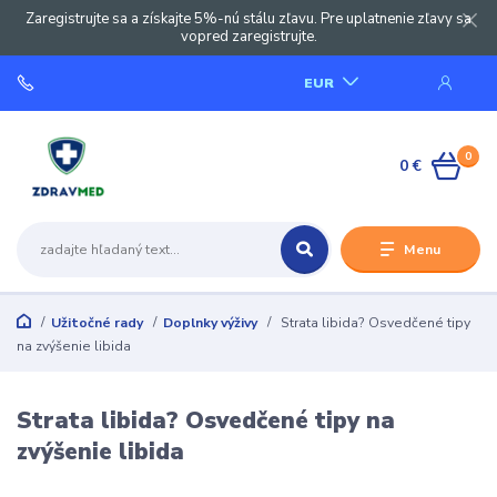
Zaregistrujte sa a získajte 5%-nú stálu zľavu. Pre uplatnenie zľavy sa
vopred zaregistrujte.
EUR
0
0 €
Menu
Užitočné rady
Doplnky výživy
Strata libida? Osvedčené tipy
na zvýšenie libida
Strata libida? Osvedčené tipy na
zvýšenie libida