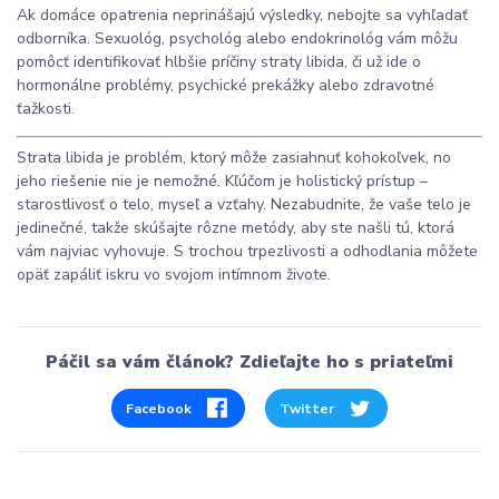
Ak domáce opatrenia neprinášajú výsledky, nebojte sa vyhľadať
odborníka. Sexuológ, psychológ alebo endokrinológ vám môžu
pomôcť identifikovať hlbšie príčiny straty libida, či už ide o
hormonálne problémy, psychické prekážky alebo zdravotné
ťažkosti.
Strata libida je problém, ktorý môže zasiahnuť kohokoľvek, no
jeho riešenie nie je nemožné. Kľúčom je holistický prístup –
starostlivosť o telo, myseľ a vzťahy. Nezabudnite, že vaše telo je
jedinečné, takže skúšajte rôzne metódy, aby ste našli tú, ktorá
vám najviac vyhovuje. S trochou trpezlivosti a odhodlania môžete
opäť zapáliť iskru vo svojom intímnom živote.
Páčil sa vám článok? Zdieľajte ho s priateľmi
Facebook
Twitter