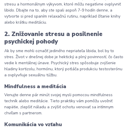
stresu a hormonálnym výkyvom, ktoré môžu negatívne ovplyvniť
libido. Dbajte na to, aby ste spali aspoň 7-9 hodín denne, a
vytvorte si pred spaním relaxačnú rutinu, napríklad čítanie knihy
alebo krátku meditáciu.
2.
Znižovanie stresu a posilnenie
psychickej pohody
Ak by sme mohli označiť jediného nepriateľa libida, bol by to
stres. Život v dnešnej dobe je hektický a plný povinností, čo často
vedie k mentálnej únave. Psychický stres spôsobuje zvýšenie
hladiny kortizolu, hormónu, ktorý potláča produkciu testosterónu
a ovplyvňuje sexuálnu túžbu.
Mindfulness a meditácia
Venujte denne pár minút svojej mysli pomocou mindfulness
techník alebo meditácie. Tieto praktiky vám pomôžu uvoľniť
napätie, zlepšiť náladu a zvýšiť ochotu venovať sa intímnym
chvíľam s partnerom.
Komunikácia vo vzťahu