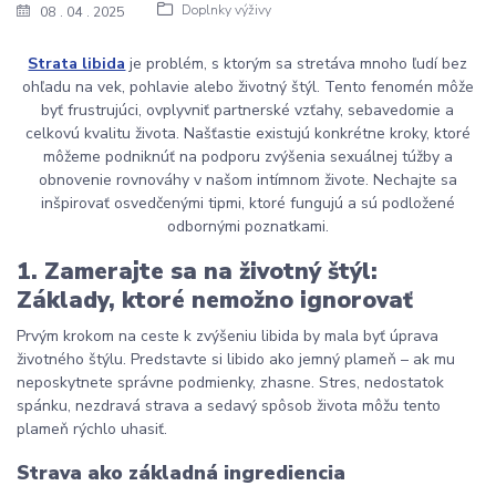
Doplnky výživy
08
04
2025
Strata libida
je problém, s ktorým sa stretáva mnoho ľudí bez
ohľadu na vek, pohlavie alebo životný štýl. Tento fenomén môže
byť frustrujúci, ovplyvniť partnerské vzťahy, sebavedomie a
celkovú kvalitu života. Našťastie existujú konkrétne kroky, ktoré
môžeme podniknúť na podporu zvýšenia sexuálnej túžby a
obnovenie rovnováhy v našom intímnom živote. Nechajte sa
inšpirovať osvedčenými tipmi, ktoré fungujú a sú podložené
odbornými poznatkami.
1.
Zamerajte sa na životný štýl:
Základy, ktoré nemožno ignorovať
Prvým krokom na ceste k zvýšeniu libida by mala byť úprava
životného štýlu. Predstavte si libido ako jemný plameň – ak mu
neposkytnete správne podmienky, zhasne. Stres, nedostatok
spánku, nezdravá strava a sedavý spôsob života môžu tento
plameň rýchlo uhasiť.
Strava ako základná ingrediencia