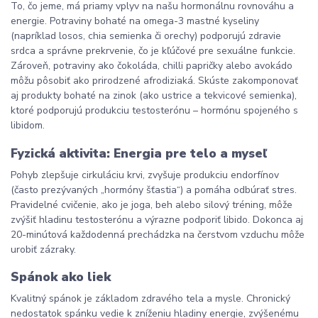
To, čo jeme, má priamy vplyv na našu hormonálnu rovnováhu a
energie. Potraviny bohaté na omega-3 mastné kyseliny
(napríklad losos, chia semienka či orechy) podporujú zdravie
srdca a správne prekrvenie, čo je kľúčové pre sexuálne funkcie.
Zároveň, potraviny ako čokoláda, chilli papričky alebo avokádo
môžu pôsobiť ako prirodzené afrodiziaká. Skúste zakomponovať
aj produkty bohaté na zinok (ako ustrice a tekvicové semienka),
ktoré podporujú produkciu testosterónu – hormónu spojeného s
libidom.
Fyzická aktivita: Energia pre telo a myseľ
Pohyb zlepšuje cirkuláciu krvi, zvyšuje produkciu endorfínov
(často prezývaných „hormóny šťastia“) a pomáha odbúrať stres.
Pravidelné cvičenie, ako je joga, beh alebo silový tréning, môže
zvýšiť hladinu testosterónu a výrazne podporiť libido. Dokonca aj
20-minútová každodenná prechádzka na čerstvom vzduchu môže
urobiť zázraky.
Spánok ako liek
Kvalitný spánok je základom zdravého tela a mysle. Chronický
nedostatok spánku vedie k zníženiu hladiny energie, zvýšenému