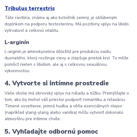
Tribulus terrestris
Táto rastlina, známa aj ako kotvičník zemný, je obľúbeným
doplnkom na podporu testosterónu. Má pozitívny vplyv na libido,
vytrvalosť a celkovú vitalitu.
L-arginín
L-arginín je aminokyselina dôležitá pre produkciu oxidu
dusnatého, ktorý rozširuje cievy a zlepšuje prietok krvi. To môže
pomôcť nielen s libidom, ale aj s celkovou sexuálnou
výkonnosťou.
4.
Vytvorte si intímne prostredie
Vaše okolie má obrovský vplyv na náladu a túžbu. Premýšľajte o
tom, ako by mohol váš priestor podporiť romantiku a relaxáciu.
Tlmené osvetlenie, jemná hudba a vôňa esenciálnych olejov
(napríklad ylang-ylang alebo vanilka) môžu vytvoriť dokonalú
atmosféru pre intímne chvíle.
5.
Vyhľadajte odbornú pomoc