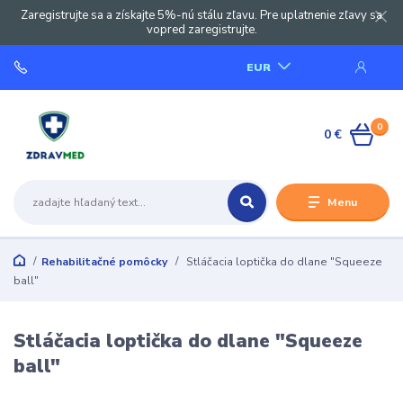
Zaregistrujte sa a získajte 5%-nú stálu zľavu. Pre uplatnenie zľavy sa
vopred zaregistrujte.
EUR
0
0 €
Menu
Rehabilitačné pomôcky
Stláčacia loptička do dlane "Squeeze
ball"
Stláčacia loptička do dlane "Squeeze
ball"