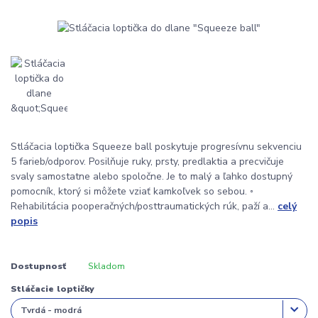
Stláčacia loptička Squeeze ball poskytuje progresívnu sekvenciu
5 farieb/odporov. Posilňuje ruky, prsty, predlaktia a precvičuje
svaly samostatne alebo spoločne. Je to malý a ľahko dostupný
pomocník, ktorý si môžete vziať kamkoľvek so sebou. ◦
Rehabilitácia pooperačných/posttraumatických rúk, paží a...
celý
popis
Dostupnosť
Skladom
Stláčacie loptičky