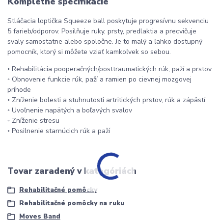
Kompletné špecifikácie
Stláčacia loptička Squeeze ball poskytuje progresívnu sekvenciu
5 farieb/odporov. Posilňuje ruky, prsty, predlaktia a precvičuje
svaly samostatne alebo spoločne. Je to malý a ľahko dostupný
pomocník, ktorý si môžete vziať kamkoľvek so sebou.
◦ Rehabilitácia pooperačných/posttraumatických rúk, paží a prstov
◦ Obnovenie funkcie rúk, paží a ramien po cievnej mozgovej
príhode
◦ Zníženie bolesti a stuhnutosti artritických prstov, rúk a zápästí
◦ Uvoľnenie napätých a boľavých svalov
◦ Zníženie stresu
◦ Posilnenie starnúcich rúk a paží
Tovar zaradený v kategóriách
Rehabilitačné pomôcky
Rehabilitačné pomôcky na ruku
Moves Band