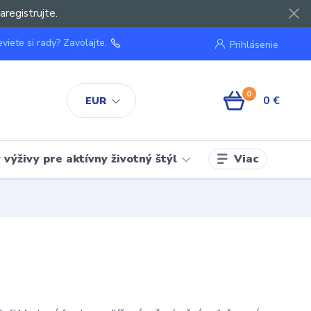
aregistrujte.
viete si rady? Zavolajte.
Prihlásenie
0
0 €
EUR
Viac
výživy pre aktívny životný štýl