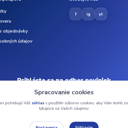
zky
f
ig
yt
ovaru
e objednávky
sobných údajov
Prihláste sa na odber noviniek
Spracovanie cookies
Odoberať
eri potrebujú Váš
súhlas
s použitím súborov cookies, aby Vám mohli zo
týkajúce sa Vašich záujmov.
© 2024 ZdravMed.sk | Všetky práva vyhradené
Súhlasím
Nastavenia