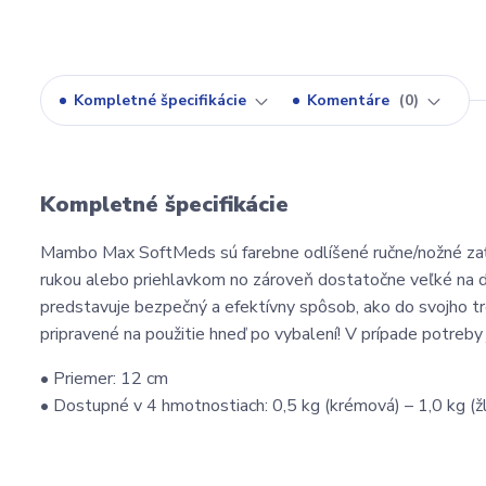
Kompletné špecifikácie
Komentáre
0
Kompletné špecifikácie
Mambo Max SoftMeds sú farebne odlíšené ručne/nožné zať
rukou alebo priehlavkom no zároveň dostatočne veľké na d
predstavuje bezpečný a efektívny spôsob, ako do svojho t
pripravené na použitie hneď po vybalení! V prípade potreb
• Priemer: 12 cm
• Dostupné v 4 hmotnostiach: 0,5 kg (krémová) – 1,0 kg (žlt