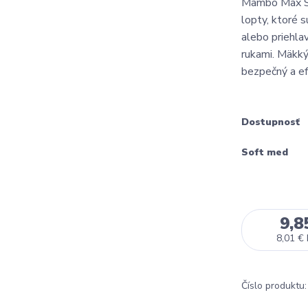
Mambo Max So
lopty, ktoré 
alebo priehl
rukami. Mäkký
bezpečný a ef
Dostupnosť
Soft med
9,8
8,01 €
Číslo produktu: