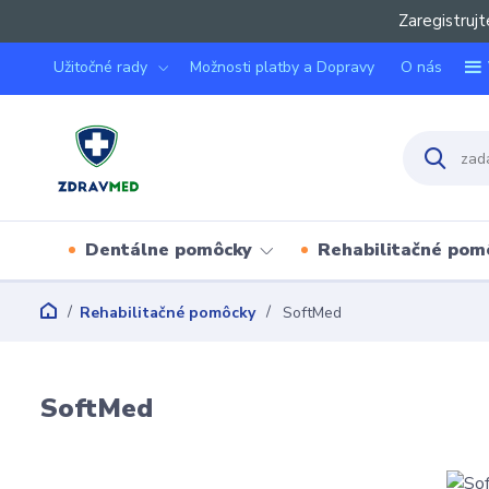
Zaregistrujt
Užitočné rady
Možnosti platby a Dopravy
O nás
Dentálne pomôcky
Rehabilitačné pom
Rehabilitačné pomôcky
SoftMed
SoftMed