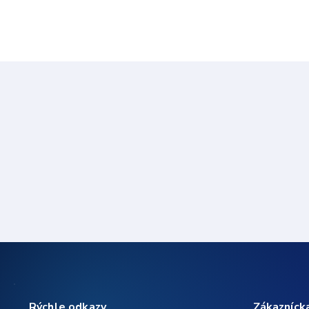
Rýchle odkazy
Zákazníck