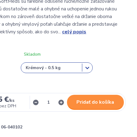
ftMeds sú farebne odlíšené ručne/nožné zaťažované
sú dostatočne malé a ohybné na uchopenie jednou rukou
avkom no zároveň dostatočne veľké na držanie oboma
 a ohybný vinylový poťah uľahčuje držanie a predstavuje
ektívny spôsob, ako do svo...
celý popis
Skladom
5 €
/
ks
Pridať do košíka
bez DPH
06-040102