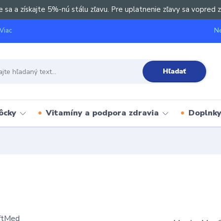
e sa a získajte 5%-nú stálu zľavu. Pre uplatnenie zľavy sa vopred z
Ne
Viac
Hľadať
ôcky
Vitamíny a podpora zdravia
Doplnky 