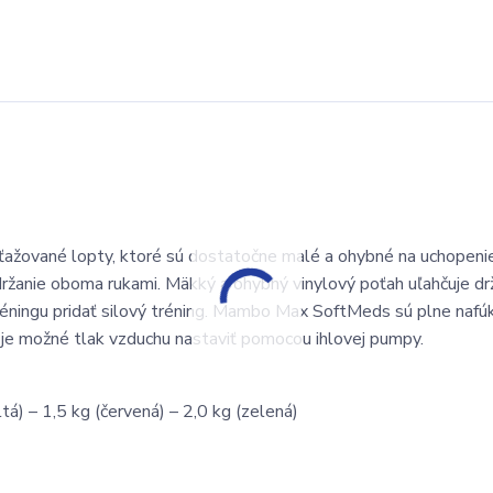
ažované lopty, ktoré sú dostatočne malé a ohybné na uchopeni
ržanie oboma rukami. Mäkký a ohybný vinylový poťah uľahčuje dr
réningu pridať silový tréning. Mambo Max SoftMeds sú plne nafú
y je možné tlak vzduchu nastaviť pomocou ihlovej pumpy.
á) – 1,5 kg (červená) – 2,0 kg (zelená)