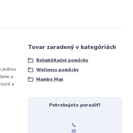
Tovar zaradený v kategóriách
Rehabilitačné pomôcky
e jednou
Wellness pomôcky
žanie a
Mambo Max
knuté a
Potrebujete poradiť?