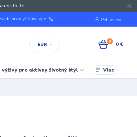
aregistrujte.
viete si rady? Zavolajte.
Prihlásenie
0
0 €
EUR
Viac
výživy pre aktívny životný štýl