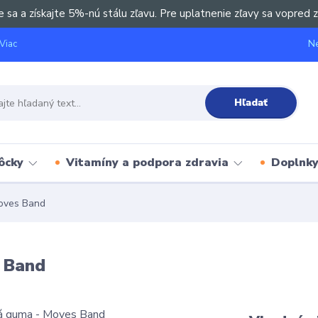
e sa a získajte 5%-nú stálu zľavu. Pre uplatnenie zľavy sa vopred z
Ne
Viac
Hľadať
ôcky
Vitamíny a podpora zdravia
Doplnky 
oves Band
 Band