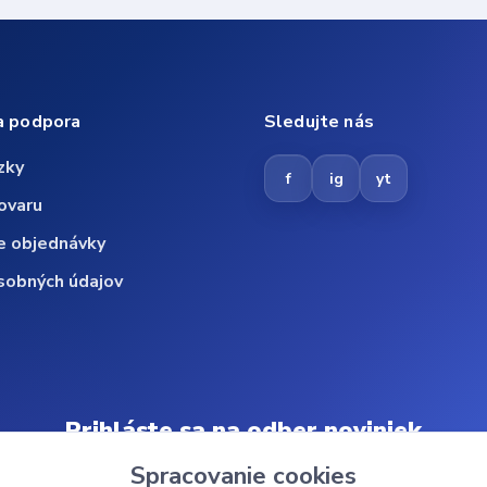
a podpora
Sledujte nás
zky
f
ig
yt
ovaru
e objednávky
sobných údajov
Prihláste sa na odber noviniek
Spracovanie cookies