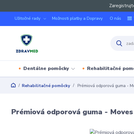
Zaregistrujt
Užitočné rady
Možnosti platby a Dopravy
O nás
Dentálne pomôcky
Rehabilitačné pom
Rehabilitačné pomôcky
Prémiová odporová guma - M
Prémiová odporová guma - Moves