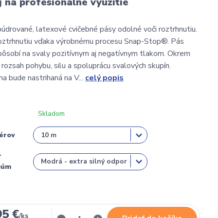
 na profesionálne využitie
údrované, latexové cvičebné pásy odolné voči roztrhnutiu.
roztrhnutiu vďaka výrobnému procesu Snap-Stop®. Pás
ôsobí na svaly pozitívnym aj negatívnym tlakom. Okrem
 rozsah pohybu, silu a spoluprácu svalových skupín.
 bude nastrihaná na V...
celý popis
Skladom
érov
r
gúm
95 €
/
ks