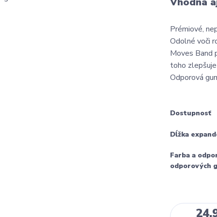
Vhodná aj
Prémiové, nep
Odolné voči 
Moves Band p
toho zlepšuje
Odporová guma
Dostupnosť
Dĺžka expand
Farba a odpo
odporových 
24,