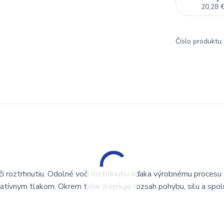
20,28 
Číslo produktu:
i roztrhnutiu. Odolné voči roztrhnutiu vďaka výrobnému procesu
tívnym tlakom. Okrem toho zlepšuje rozsah pohybu, silu a spol