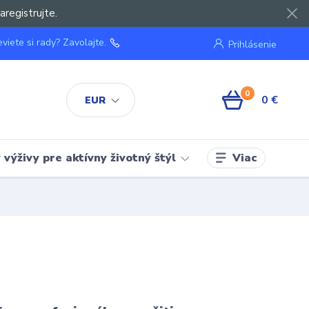
aregistrujte.
viete si rady? Zavolajte.
Prihlásenie
0
0 €
EUR
Viac
výživy pre aktívny životný štýl