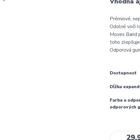
Vhodná aj
Prémiové, nep
Odolné voči 
Moves Band p
toho zlepšuje
Odporová guma
Dostupnosť
Dĺžka expand
Farba a odpo
odporových 
29,