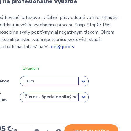
 na profesionálne využitie
údrované, latexové cvičebné pásy odolné voči roztrhnutiu.
roztrhnutiu vďaka výrobnému procesu Snap-Stop®. Pás
ôsobí na svaly pozitívnym aj negatívnym tlakom. Okrem
 rozsah pohybu, silu a spoluprácu svalových skupín.
 bude nastrihaná na V...
celý popis
Skladom
érov
r
gúm
95 €
/
ks