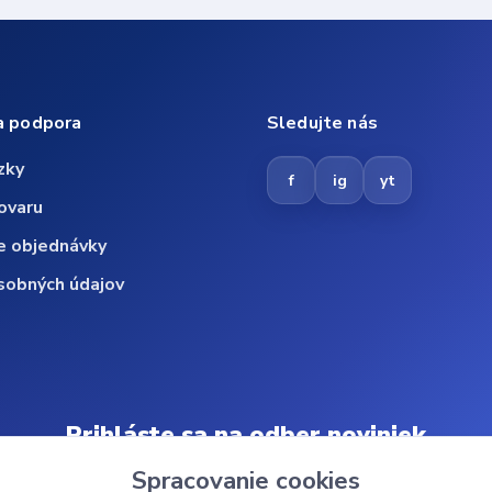
a podpora
Sledujte nás
zky
f
ig
yt
ovaru
e objednávky
sobných údajov
Prihláste sa na odber noviniek
Spracovanie cookies