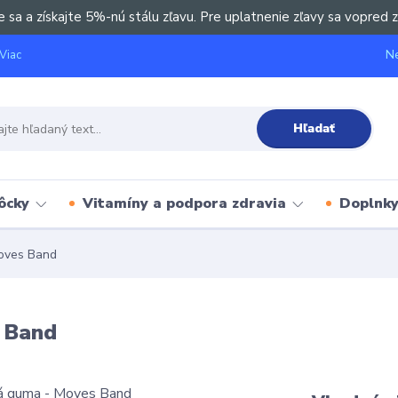
e sa a získajte 5%-nú stálu zľavu. Pre uplatnenie zľavy sa vopred z
Ne
Viac
Hľadať
ôcky
Vitamíny a podpora zdravia
Doplnky 
oves Band
 Band