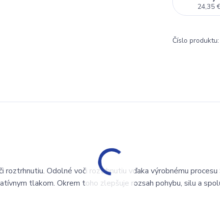
24,35 
Číslo produktu:
i roztrhnutiu. Odolné voči roztrhnutiu vďaka výrobnému procesu
tívnym tlakom. Okrem toho zlepšuje rozsah pohybu, silu a spol