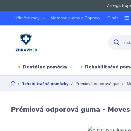
Zaregistrujt
Užitočné rady
Možnosti platby a Dopravy
O nás
Dentálne pomôcky
Rehabilitačné pom
Rehabilitačné pomôcky
Prémiová odporová guma - M
Prémiová odporová guma - Moves