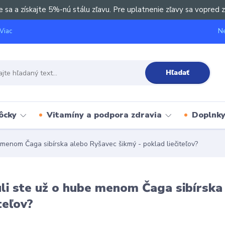
e sa a získajte 5%-nú stálu zľavu. Pre uplatnenie zľavy sa vopred z
Ne
Viac
Hľadať
ôcky
Vitamíny a podpora zdravia
Doplnky 
 menom Čaga sibírska alebo Ryšavec šikmý - poklad liečiteľov?
li ste už o hube menom Čaga sibírska
iteľov?