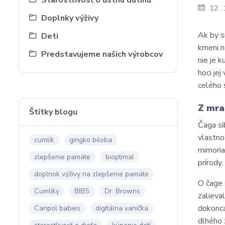
Starostlivosť o ústnu dutinu
12
Doplnky výživy
Ak by s
Deti
kmeni n
Predstavujeme našich výrobcov
nie je k
hoci jej
celého 
Z mra
Štítky blogu
Čaga si
vlastno
cumlík
gingko biloba
mimoria
zlepšenie pamäte
bioptimal
prírody
doplnok výživy na zlepšenie pamäte
O čage s
Cumlíky
BIBS
Dr. Browns
zalieva
dokonca
Canpol babies
digitálna vanička
dlhého 