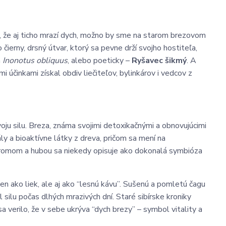
o, že aj ticho mrazí dych, možno by sme na starom brezovom
čierny, drsný útvar, ktorý sa pevne drží svojho hostiteľa,
m
Inonotus obliquus
, alebo poeticky –
Ryšavec šikmý
. A
mi účinkami získal obdiv liečiteľov, bylinkárov i vedcov z
voju silu. Breza, známa svojimi detoxikačnými a obnovujúcimi
ly a bioaktívne látky z dreva, pričom sa mení na
tromom a hubou sa niekedy opisuje ako dokonalá symbióza
ielen ako liek, ale aj ako “lesnú kávu”. Sušenú a pomletú čagu
 silu počas dlhých mrazivých dní. Staré sibírske kroniky
sa verilo, že v sebe ukrýva “dych brezy” – symbol vitality a