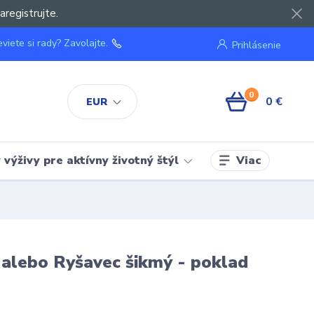
aregistrujte.
viete si rady? Zavolajte.
Prihlásenie
0
0 €
EUR
Viac
výživy pre aktívny životný štýl
 alebo Ryšavec šikmý - poklad