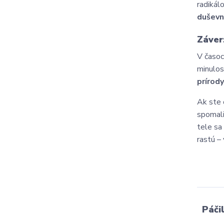
radikál
duševn
Záver
V časoc
minulos
prírody
Ak ste 
spomali
tele sa
rastú –
Páči