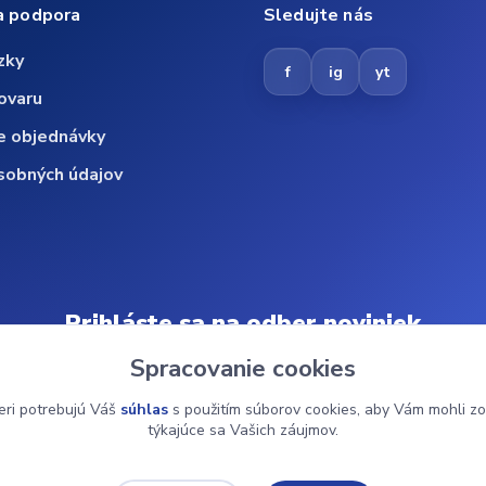
a podpora
Sledujte nás
zky
f
ig
yt
ovaru
e objednávky
sobných údajov
Prihláste sa na odber noviniek
Spracovanie cookies
Odoberať
eri potrebujú Váš
súhlas
s použitím súborov cookies, aby Vám mohli zo
týkajúce sa Vašich záujmov.
© 2024 ZdravMed.sk | Všetky práva vyhradené