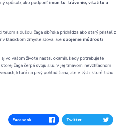
zený spôsob, ako podporiť
imunitu, trávenie, vitalitu a
i telom a dušou, čaga sibírska prichádza ako starý priateľ z
ír v klasickom zmysle slova, ale
spojenie múdrosti
 aj vo vašom živote nastal okamih, kedy potrebujete
 ktorej čaga čerpá svoju silu. V jej tmavom, nevzhľadnom
ciach, ktoré na prvý pohľad žiaria, ale v tých, ktoré ticho
Facebook
Twitter