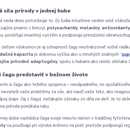
á sila prírody v jednej hube
 veda dnes potvrdzuje to, čo ľudia intuitívne vedeli celé stároči
zajúce priamo z brezy),
polysacharidy
,
melaníny
,
antioxidant
su, posilňujú imunitný systém a podporujú prirodzenú obranyscho
cieľom výskumov je aj schopnosť čagy neutralizovať voľné radiká
idačná kapacita
je dokonca vyššia ako u mnohých známych “
sup
nejšie prírodné adaptogény
, spolu s hubami ako reishi, shiitake 
i čagu predstaviť v bežnom živote
vte si čagu ako tichého spojenca – nenápadného, no spoľahlivéh
 nevyrieši vaše problémy za vás, ale naučí vaše telo, ako reagova
ápoj (napr. čaj z čagy), nečakajte zázraky zo dňa na deň. Je to skô
a príroda ponúkala ruku.
nej dobe nachádza čaga svoje miesto nielen v tradičnej fytoterap
nty
sa používajú pri výrobe krémov na pleť, pretože podporujú r