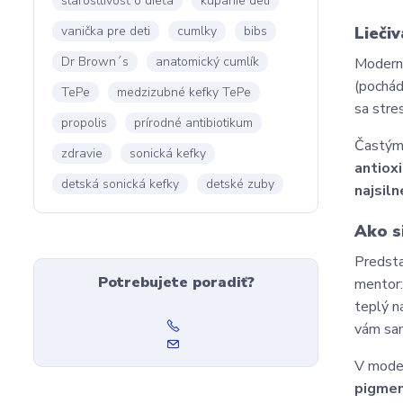
starostlivosť o dieťa
kúpanie detí
vanička pre deti
cumlky
bibs
Liečiv
Dr Brown´s
anatomický cumlík
Moderná
(pochád
TePe
medzizubné kefky TePe
sa stre
propolis
prírodné antibiotikum
Častým 
zdravie
sonická kefky
antiox
detská sonická kefky
detské zuby
najsil
Ako s
Predsta
Potrebujete poradiť?
mentor:
teplý n
vám sam
V moder
pigme