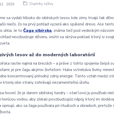
Doplnky výživy
11
2025
me sa vydali hlboko do sibírskych lesov, kde zimy trvajú tak dlh
ašli niečo, čo na prvý pohľad vyzerá ako spálené drevo. Ale tento 
us uhlia. Je to
Čaga sibírska
, známa tiež pod vedeckým názvo
 vzhľad nevzbudzuje dôveru, vnútri sa skrýva poklad, ktorý si svoji
sveta.
zivých lesov až do moderných laboratórií
bírska rastie najmä na brezách – a práve z tohto spojenia čerpá s
sťami, je pre čagu akýmsi živiteľom. Huba vstrebáva živiny, minerá
dne koncentrovaný prírodný zdroj energie. Tento vzťah medzi s
, v ktorej obe strany zohrávajú nezameniteľnú úlohu.
a hovorí, že je darom sibírskej tundry – starí lovci ju používali n
li horúcou vodou, aby získali povzbudzujúci nápoj, ktorý im dodával
 opisujú, ako sa čaga používala pri rituáloch a obradoch, pretože 
života.