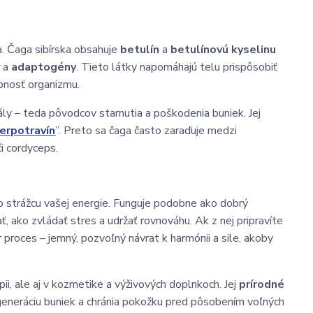
a. Čaga sibírska obsahuje
betulín
a
betulínovú kyselinu
y
a
adaptogény
. Tieto látky napomáhajú telu prispôsobiť
pnosť organizmu.
ly – teda pôvodcov starnutia a poškodenia buniek. Jej
erpotravín
”. Preto sa čaga často zaraďuje medzi
či cordyceps.
o strážcu vašej energie. Funguje podobne ako dobrý
ť, ako zvládať stres a udržať rovnováhu. Ak z nej pripravíte
r proces – jemný, pozvoľný návrat k harmónii a sile, akoby
ii, ale aj v kozmetike a výživových doplnkoch. Jej
prírodné
egeneráciu buniek a chránia pokožku pred pôsobením voľných