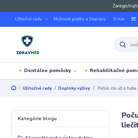
Zaregistrujt
Užitočné rady
Možnosti platby a Dopravy
O nás
Dentálne pomôcky
Rehabilitačné pom
Užitočné rady
Doplnky výživy
Počuli ste už o hube
Poču
Kategórie blogu
lieč