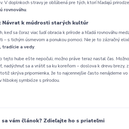
ov. V doplnkoch stravy je obľúbená pre tých, ktorí hľadajú prirod
ú rovnováhu
.
: Návrat k múdrosti starých kultúr
h, keď sa čoraz viac ľudí obracia k prírode a hľadá rovnováhu medz
ti – s tichým úsmevom a ponukou pomoci. Nie je to zázračný elix
, tradície a vedy
.
o tejto hube ešte nepočuli, možno práve teraz nastal čas. Možno
ť, nadýchnuť sa a vrátiť sa ku koreňom – doslova k drevu brezy, z
 totiž skrýva pripomienka, že to najcennejšie často nenájdeme vo ve
 v hlbokej symbióze s prírodou.
l sa vám článok? Zdieľajte ho s priateľmi