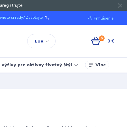
aregistrujte.
viete si rady? Zavolajte.
Prihlásenie
0
0 €
EUR
Viac
výživy pre aktívny životný štýl