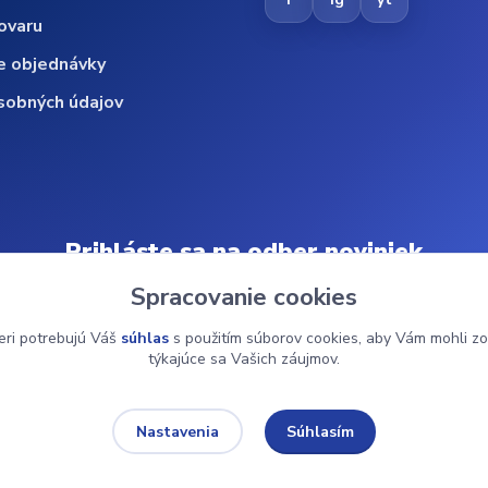
ovaru
e objednávky
sobných údajov
Prihláste sa na odber noviniek
Spracovanie cookies
Odoberať
eri potrebujú Váš
súhlas
s použitím súborov cookies, aby Vám mohli zo
týkajúce sa Vašich záujmov.
© 2024 ZdravMed.sk | Všetky práva vyhradené
Súhlasím
Nastavenia