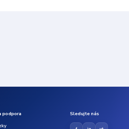
a podpora
Sledujte nás
zky
f
ig
yt