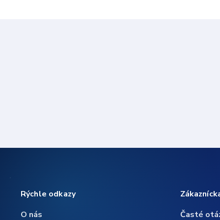
Rýchle odkazy
Zákazníck
O nás
Časté otá