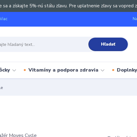
e sa a získajte 5%-nú stálu zľavu. Pre uplatnenie zľavy sa vopred z
Ne
Viac
Hľadať
ôcky
Vitamíny a podpora zdravia
Doplnky 
le