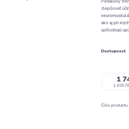
Pedálový tre
zlepšovať úči
neuromuskulár
ako aj pri in
spôsobujú upút
Dostupnosť
1 7
1 418,70
Číslo produktu: