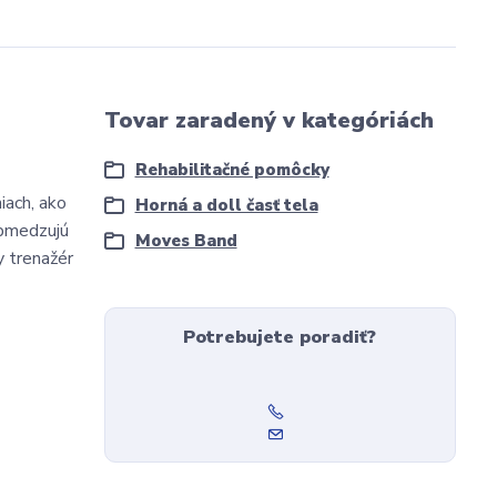
Tovar zaradený v kategóriách
Rehabilitačné pomôcky
iach, ako
Horná a doll časť tela
obmedzujú
Moves Band
 trenažér
Potrebujete poradiť?