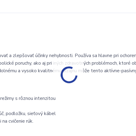
ť a zlepšovať účinky nehybnosti. Používa sa hlavne pri ochoren
olické poruchy, ako aj pri iných zdravotných problémoch, ktoré 
dolnému a vysoko kvalitnému dizajnu môže tento aktívne-pasívny
 režimy s rôznou intenzitou
č, podložku, sieťový kábel
na cvičenie rúk.