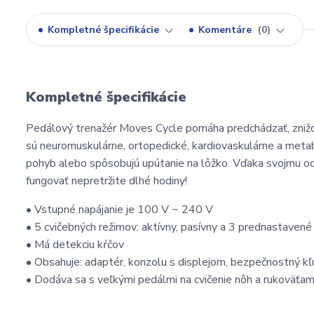
Kompletné špecifikácie
Komentáre
0
Kompletné špecifikácie
Pedálový trenažér Moves Cycle pomáha predchádzať, znižova
sú neuromuskulárne, ortopedické, kardiovaskulárne a metab
pohyb alebo spôsobujú upútanie na lôžko. Vďaka svojmu o
fungovať nepretržite dlhé hodiny!
• Vstupné napájanie je 100 V ~ 240 V
• 5 cvičebných režimov: aktívny, pasívny a 3 prednastavené
• Má detekciu kŕčov
• Obsahuje: adaptér, konzolu s displejom, bezpečnostný kľú
• Dodáva sa s veľkými pedálmi na cvičenie nôh a rukoväťami 