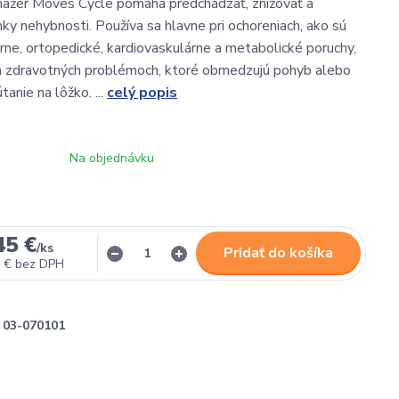
nažér Moves Cycle pomáha predchádzať, znižovať a
nky nehybnosti. Používa sa hlavne pri ochoreniach, ako sú
ne, ortopedické, kardiovaskulárne a metabolické poruchy,
ých zdravotných problémoch, ktoré obmedzujú pohyb alebo
anie na lôžko. ...
celý popis
Na objednávku
45 €
/
ks
Pridať do košíka
 €
bez DPH
03-070101