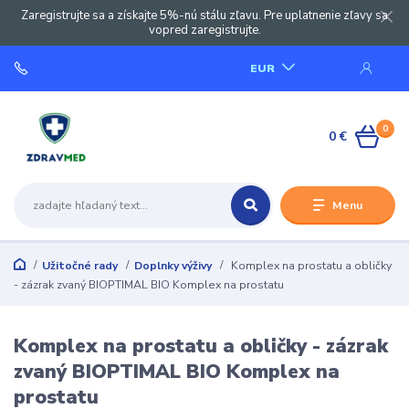
Zaregistrujte sa a získajte 5%-nú stálu zľavu. Pre uplatnenie zľavy sa
vopred zaregistrujte.
EUR
0
0 €
Menu
Užitočné rady
Doplnky výživy
Komplex na prostatu a obličky
- zázrak zvaný BIOPTIMAL BIO Komplex na prostatu
Komplex na prostatu a obličky - zázrak
zvaný BIOPTIMAL BIO Komplex na
prostatu