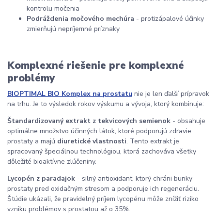
kontrolu močenia
Podráždenia močového mechúra
- protizápalové účinky
zmierňujú nepríjemné príznaky
Komplexné riešenie pre komplexné
problémy
BIOPTIMAL BIO Komplex na prostatu
nie je len ďalší prípravok
na trhu. Je to výsledok rokov výskumu a vývoja, ktorý kombinuje:
Štandardizovaný extrakt z tekvicových semienok
- obsahuje
optimálne množstvo účinných látok, ktoré podporujú zdravie
prostaty a majú
diuretické vlastnosti
. Tento extrakt je
spracovaný špeciálnou technológiou, ktorá zachováva všetky
dôležité bioaktívne zlúčeniny.
Lycopén z paradajok
- silný antioxidant, ktorý chráni bunky
prostaty pred oxidačným stresom a podporuje ich regeneráciu.
Štúdie ukázali, že pravidelný príjem lycopénu môže znížiť riziko
vzniku problémov s prostatou až o 35%.