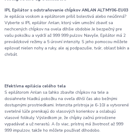
IPL Epilátor s odstraňovanie chĺpkov ANLAN ALTMY06-EU03
Je epilácia voskom a epilátorom príliš bolestivá alebo neúčinná?
Vyberte si IPL epilátor Anlan, ktorý vám umožní zbaviť sa
nechcených chĺpkov na ovela dlhšie obdobie Je bezpečný pre
vašu pokožku a vydrží až 999 999 pulzov. Navyše, Epilátor má 2
prevádzkové režimy a 5 úrovní intenzity. S jeho pomocou môžete
epilovať nielen nohy a ruky, ale aj podpazušie, tvár, oblasť bikín a
chrbát.
Efektívna epilácia celého tela
S epilátorom Anlan sa ľahko zbavíte chĺpkov na tele a
dosiahnete hladkú pokožku na oveľa dlhší čas ako bežnými
dostupnými prostriedkami. Intenzita prístroja je 6-10J a vytvorené
svetelné lúče prenikajú do vlasových korienkov a oslabujú
vlasové folikuly. Výsledkom je, že chĺpky začnú prirodzene
vypadávať a už nerastú. A čo viac, prístroj má životnosť až 999
999 impulzov, takže ho môžete používať dlhodobo.