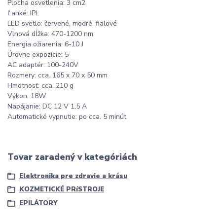
Plocha osvetlenia: 3 cm2
Ľahké: IPL
LED svetlo: červené, modré, fialové
Vlnová dĺžka: 470-1200 nm
Energia ožiarenia: 6-10 J
Úrovne expozície: 5
AC adaptér: 100-240V
Rozmery: cca. 165 x 70 x 50 mm
Hmotnosť: cca. 210 g
Výkon: 18W
Napájanie: DC 12 V 1,5 A
Automatické vypnutie: po cca. 5 minút
Tovar zaradený v kategóriách
Elektronika pre zdravie a krásu
KOZMETICKÉ PRíSTROJE
EPILÁTORY