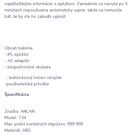
najdôležitejšie informácie o epilátore. Zariadenie sa navyše po 5
minútach nepoužívania automaticky vypne, takže sa nemusíte
báť, že by ste ho zabudli vypnúť.
Obsah balenia
- IPL epilátor
- AC adaptér
- bezpečnostné okuliare
- Jednorázový holiaci strojček
-používateľská príručka
Špecifikácia
Značka: ANLAN
Model: T34
Max. počet svetelných impulzov: 999 999
Materiál: ABS