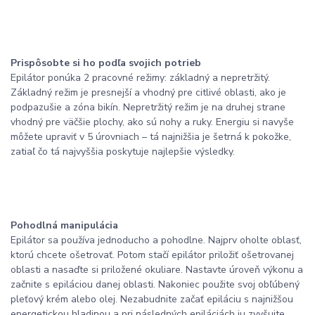
Prispôsobte si ho podľa svojich potrieb
Epilátor ponúka 2 pracovné režimy: základný a nepretržitý.
Základný režim je presnejší a vhodný pre citlivé oblasti, ako je
podpazušie a zóna bikín. Nepretržitý režim je na druhej strane
vhodný pre väčšie plochy, ako sú nohy a ruky. Energiu si navyše
môžete upraviť v 5 úrovniach – tá najnižšia je šetrná k pokožke,
zatiaľ čo tá najvyššia poskytuje najlepšie výsledky.
Pohodlná manipulácia
Epilátor sa používa jednoducho a pohodlne. Najprv oholte oblasť,
ktorú chcete ošetrovať. Potom stačí epilátor priložiť ošetrovanej
oblasti a nasaďte si priložené okuliare. Nastavte úroveň výkonu a
začnite s epiláciou danej oblasti. Nakoniec použite svoj obľúbený
pleťový krém alebo olej. Nezabudnite začať epiláciu s najnižšou
energetickou hladinou a pri následných epiláciách ju zvyšujte.