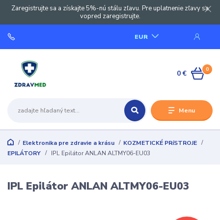
Zaregistrujte sa a získajte 5%-nú stálu zľavu. Pre uplatnenie zľavy sa
vopred zaregistrujte.
EUR
0
0 €
Menu
Elektronika pre zdravie a krásu
KOZMETICKÉ PRíSTROJE
EPILÁTORY
IPL Epilátor ANLAN ALTMY06-EU03
IPL Epilátor ANLAN ALTMY06-EU03