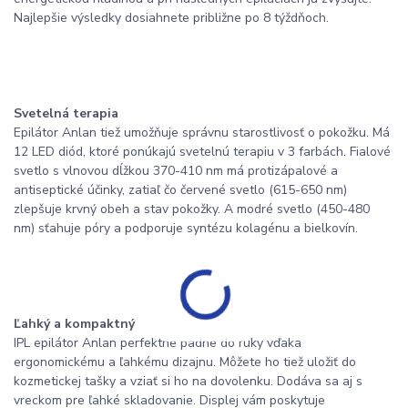
Najlepšie výsledky dosiahnete približne po 8 týždňoch.
Svetelná terapia
Epilátor Anlan tiež umožňuje správnu starostlivosť o pokožku. Má
12 LED diód, ktoré ponúkajú svetelnú terapiu v 3 farbách. Fialové
svetlo s vlnovou dĺžkou 370-410 nm má protizápalové a
antiseptické účinky, zatiaľ čo červené svetlo (615-650 nm)
zlepšuje krvný obeh a stav pokožky. A modré svetlo (450-480
nm) sťahuje póry a podporuje syntézu kolagénu a bielkovín.
Ľahký a kompaktný
IPL epilátor Anlan perfektne padne do ruky vďaka
ergonomickému a ľahkému dizajnu. Môžete ho tiež uložiť do
kozmetickej tašky a vziať si ho na dovolenku. Dodáva sa aj s
vreckom pre ľahké skladovanie. Displej vám poskytuje