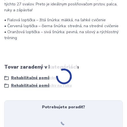
týchto 27 svalov. Preto je ideálnym posilňovačom prstov, palca,
ruky a zápästia!
• Fialová loptička – žltá šnúrka: mäkká, na ľahké cvičenie
• Červená loptička – čierna šnúrka: stredná, na stredné cvičenie
• Oranžová loptička – sivá šnúrka: pevná, na silový a rýchlostný
tréning
Tovar zaradený v kategóriách
Rehabilitačné pomôcky
Rehabilitačné pomôcky na ruku
Potrebujete poradiť?