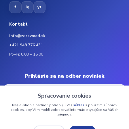
f
ig
yt
Kontakt
info@zdravmed.sk
+421 948 776 431
Po–Pi: 8:00 – 16:00
Prihláste sa na odber noviniek
Spracovanie cookies
Náš e-shop a partneri potrebujú Váš
súhlas
s použitím súborov
Odoberať
cookies, aby Vám mohli zobrazovať informácie týkajúce sa Vašich
záujmov.