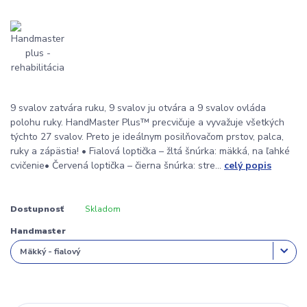
9 svalov zatvára ruku, 9 svalov ju otvára a 9 svalov ovláda
polohu ruky. HandMaster Plus™ precvičuje a vyvažuje všetkých
týchto 27 svalov. Preto je ideálnym posilňovačom prstov, palca,
ruky a zápästia! • Fialová loptička – žltá šnúrka: mäkká, na ľahké
cvičenie• Červená loptička – čierna šnúrka: stre...
celý popis
Dostupnosť
Skladom
Handmaster