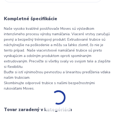
Kompletné špecifikácie
Naše vysoko kvalitné posilňovače Moves sú výsledkom
intenzívneho procesu výroby namáčania. Viaceré vrstvy zaručujú
pevný a bezpečný tréningový produkt. Extrudované trubice sú
náchylnejšie na poškodenie a môžu sa ľahko zlomiť, čo nie je
tento prípad. Naše viacvrstvové namáčané trubice sú preto
vynikajúcim a odolným produktom oproti spomínaným
extrudovaným. Precvičte si všetky svaly vo svojom tele a zlepšite
si flexibilitu.
Buďte si istí výnimočnou pevnosťou a linearitou predĺženia vďaka
našim trubiciam.
Skombinujte odporové trubice s našimi bezpečnostnými
rukoväťami Moves.
Tovar zaradený v kategóriách