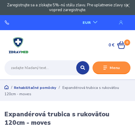
Zaregistrujte sa a získajte 5%-nú stálu zľavu. Pre uplatnenie zľavy sa
vopred zaregistrujte.
EUR
0
0 €
Menu
Rehabilitačné pomôcky
Expandérová trubica s rukoväťou
120cm - moves
Expandérová trubica s rukoväťou
120cm - moves