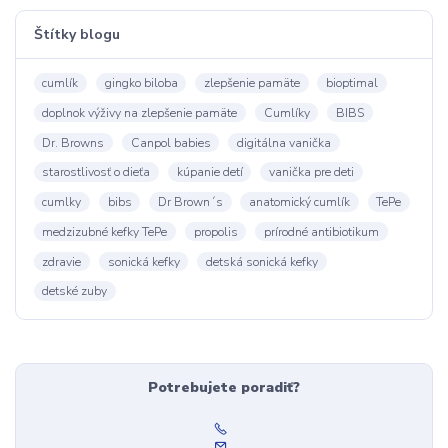
Štítky blogu
cumlík
gingko biloba
zlepšenie pamäte
bioptimal
doplnok výživy na zlepšenie pamäte
Cumlíky
BIBS
Dr. Browns
Canpol babies
digitálna vanička
starostlivosť o dieťa
kúpanie detí
vanička pre deti
cumlky
bibs
Dr Brown´s
anatomický cumlík
TePe
medzizubné kefky TePe
propolis
prírodné antibiotikum
zdravie
sonická kefky
detská sonická kefky
detské zuby
Potrebujete poradiť?