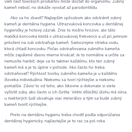
vám časť toxických produktov môže dostať do organizmu. Zubný
kameň nebolí, no dokáže vyvolať až parodontitídu.
Ako sa ho zbaviť? Najlepším spôsobom ako odstrániť zubný
kameň je dentálna hygiena. Ultrazvuková koncovka u dentálnej
hygieničky je hotový zázrak. Znie to možno hrozivo, ale táto
maličká koncovka kmitá v ultrazvukovej frekvencii a už pri jemnom
priložení na zub odstraňuje kameň. Samozrejme strieka vodu,
ktorá chladí koncovku. Počas odstraňovania zubného kameňa
môže zapálené ďasno mierne krvácať. Je to normálne a určite sa
nemusíte hanbiť, deje sa to takmer každému, kto ten zubný
kameň má a je to úplne v pohode. Ako často ho treba
odstraňovať? Rýchlosť tvorby zubného kameňa je u každého
človeka individuálna. Niekomu sa tvorí rýchlejšie a niekomu
pomalšie. Závisí to od toho, ako šikovne a dokonale si viete
vyčistiť zuby, ako často si ich čistíte. Veľmi dôležitú úlohu má slina,
u niektorých ľudí obsahuje viac minerálov a tým sa bude zubný
kameň tvoriť rýchlejšie.
Preto na dentálnu hygienu treba chodiť podľa odporúčania
dentálnej hygienicky, najčastejšie je to raz za pol roka.