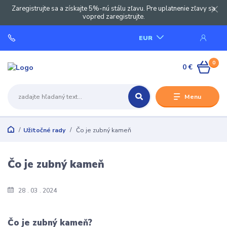
Zaregistrujte sa a získajte 5%-nú stálu zľavu. Pre uplatnenie zľavy sa
vopred zaregistrujte.
EUR
0
0 €
Menu
Užitočné rady
Čo je zubný kameň
Čo je zubný kameň
28
03
2024
Čo je zubný kameň?