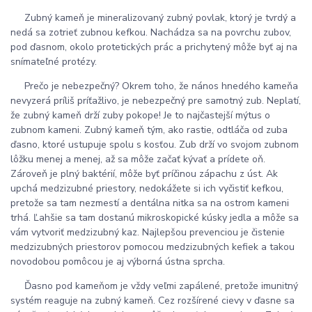
Zubný kameň je mineralizovaný zubný povlak, ktorý je tvrdý a
nedá sa zotrieť zubnou kefkou. Nachádza sa na povrchu zubov,
pod ďasnom, okolo protetických prác a prichytený môže byť aj na
snímateľné protézy.
Prečo je nebezpečný? Okrem toho, že nános hnedého kameňa
nevyzerá príliš príťažlivo, je nebezpečný pre samotný zub. Neplatí,
že zubný kameň drží zuby pokope! Je to najčastejší mýtus o
zubnom kameni. Zubný kameň tým, ako rastie, odtláča od zuba
ďasno, ktoré ustupuje spolu s kosťou. Zub drží vo svojom zubnom
lôžku menej a menej, až sa môže začať kývať a prídete oň.
Zároveň je plný baktérií, môže byť príčinou zápachu z úst. Ak
upchá medzizubné priestory, nedokážete si ich vyčistiť kefkou,
pretože sa tam nezmestí a dentálna nitka sa na ostrom kameni
trhá. Ľahšie sa tam dostanú mikroskopické kúsky jedla a môže sa
vám vytvoriť medzizubný kaz. Najlepšou prevenciou je čistenie
medzizubných priestorov pomocou medzizubných kefiek a takou
novodobou pomôcou je aj výborná ústna sprcha.
Ďasno pod kameňom je vždy veľmi zapálené, pretože imunitný
systém reaguje na zubný kameň. Cez rozšírené cievy v ďasne sa