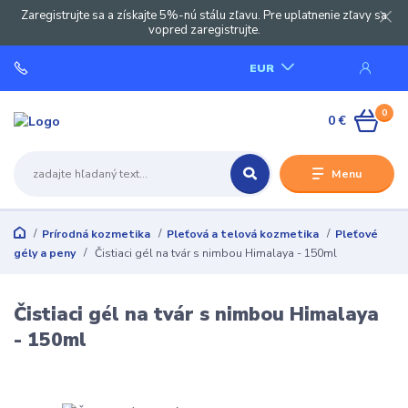
Zaregistrujte sa a získajte 5%-nú stálu zľavu. Pre uplatnenie zľavy sa
vopred zaregistrujte.
EUR
0
0 €
Menu
Prírodná kozmetika
Pleťová a telová kozmetika
Pleťové
gély a peny
Čistiaci gél na tvár s nimbou Himalaya - 150ml
Čistiaci gél na tvár s nimbou Himalaya
- 150ml