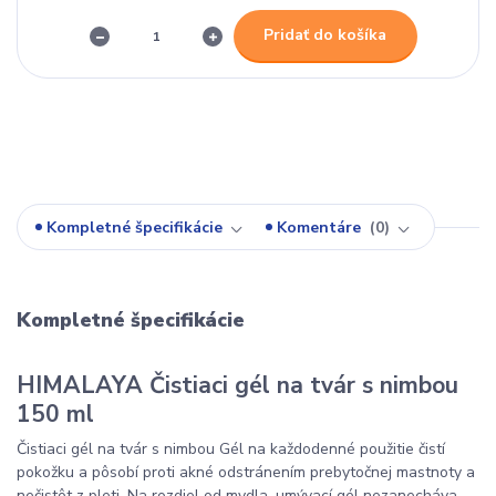
Pridať do košíka
Kompletné špecifikácie
Komentáre
0
Kompletné špecifikácie
HIMALAYA Čistiaci gél na tvár s nimbou
150 ml
Čistiaci gél na tvár s nimbou Gél na každodenné použitie čistí
pokožku a pôsobí proti akné odstránením prebytočnej mastnoty a
nečistôt z pleti. Na rozdiel od mydla, umývací gél nezanecháva