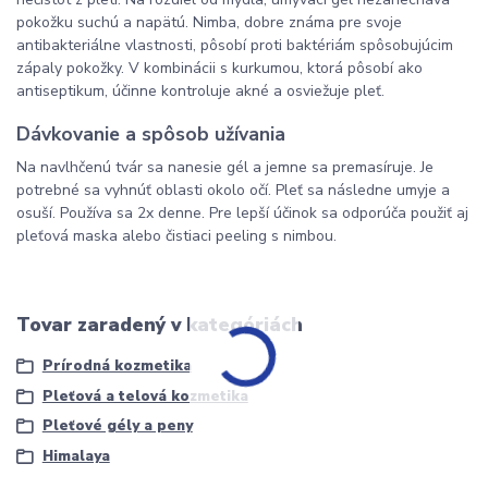
pokožku suchú a napätú. Nimba, dobre známa pre svoje
antibakteriálne vlastnosti, pôsobí proti baktériám spôsobujúcim
zápaly pokožky. V kombinácii s kurkumou, ktorá pôsobí ako
antiseptikum, účinne kontroluje akné a osviežuje pleť.
Dávkovanie a spôsob užívania
Na navlhčenú tvár sa nanesie gél a jemne sa premasíruje. Je
potrebné sa vyhnúť oblasti okolo očí. Pleť sa následne umyje a
osuší. Používa sa 2x denne. Pre lepší účinok sa odporúča použiť aj
pleťová maska alebo čistiaci peeling s nimbou.
Tovar zaradený v kategóriách
Prírodná kozmetika
Pleťová a telová kozmetika
Pleťové gély a peny
Himalaya