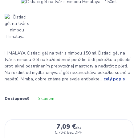
HIMALAYA Čistiaci gél na tvár s nimbou 150 ml Čistiaci gél na
tvár s nimbou Gél na každodenné použitie čistí pokožku a pôsobí
proti akné odstránením prebytočnej mastnoty a nečistôt z pleti.
Na rozdiel od mydla, umývací gél nezanecháva pokožku suchú a
napätú. Nimba, dobre známa pre svoje antibakte...
celý popis
Dostupnosť
Skladom
7,09 €
/
ks
5,76 €
bez DPH