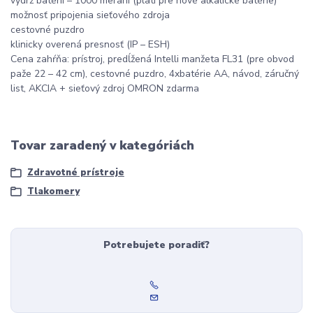
výdrž batérií – 1000 meraní (platí pre nové alkalické batérie)
možnosť pripojenia sieťového zdroja
cestovné puzdro
klinicky overená presnosť (IP – ESH)
Cena zahŕňa: prístroj, predĺžená Intelli manžeta FL31 (pre obvod
paže 22 – 42 cm), cestovné puzdro, 4xbatérie AA, návod, záručný
list, AKCIA + sieťový zdroj OMRON zdarma
Tovar zaradený v kategóriách
Zdravotné prístroje
Tlakomery
Potrebujete poradiť?