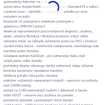
automatický tlakomer na pažu
univerzálna dvojitá Intelli pevná manžeta – štandard M a veľká L
v jednom kuse – odstraňuje nesprávne výsledky pri zlom
nasadení na pažu
bluetooth LE pripojenie k mobilným prístrojom s
aplikáciou OMRON Connect
detekcia nepravidelných pulzov(stanoviť diagnózu „arytmia„,
alebo „atriálna fibrilácia / fibrilácia predsiení srdca“ môže
výhradne lekár, na základe vyšetrenia pomocou EKG s krivkou)
systém Intelli Sense – komfortné natlakovanie, minimalizuje tlak
manžety počas merania
ovládanie jedným tlačidlom – pre odmeranie tlaku stačí
stlačiť jedno veľké tlačidlo
prehľadný displej zobrazuje všetky odmerané údaje súčasne
kontrola správneho nasadenia manžety
detekcia pohybu tela počas merania
indikátor zvýšených nameraných hodnôt – upozorní na hodnoty
nad 135/85 mmHg
pamäť na 2×60 nameraných hodnôt s dátumom a časom
režim HOSŤ – meranie bez uloženia do pamäte
priemerný výsledok z posledných troch meraní