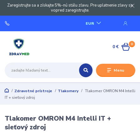
Zaregistrujte sa a získajte 5%-nú stálu zľavu. Pre uplatnenie zľavy sa
vopred zaregistrujte.
EUR
0
0 €
Menu
Zdravotné prístroje
Tlakomery
Tlakomer OMRON M4 Intelli
IT + sieťový zdroj
Tlakomer OMRON M4 Intelli IT +
sieťový zdroj