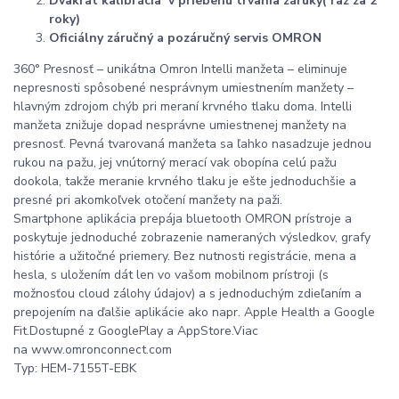
Dvakrát kalibrácia v priebehu trvania záruky( raz za 2
roky)
Oficiálny záručný a pozáručný servis OMRON
360° Presnosť – unikátna Omron Intelli manžeta – eliminuje
nepresnosti spôsobené nesprávnym umiestnením manžety –
hlavným zdrojom chýb pri meraní krvného tlaku doma. Intelli
manžeta znižuje dopad nesprávne umiestnenej manžety na
presnosť. Pevná tvarovaná manžeta sa ľahko nasadzuje jednou
rukou na pažu, jej vnútorný merací vak obopína celú pažu
dookola, takže meranie krvného tlaku je ešte jednoduchšie a
presné pri akomkoľvek otočení manžety na paži.
Smartphone aplikácia prepája bluetooth OMRON prístroje a
poskytuje jednoduché zobrazenie nameraných výsledkov, grafy
histórie a užitočné priemery. Bez nutnosti registrácie, mena a
hesla, s uložením dát len vo vašom mobilnom prístroji (s
možnosťou cloud zálohy údajov) a s jednoduchým zdieľaním a
prepojením na ďalšie aplikácie ako napr. Apple Health a Google
Fit.Dostupné z GooglePlay a AppStore.Viac
na www.omronconnect.com
Typ: HEM-7155T-EBK