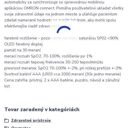
automaticky sa synchronizuje so sprievodnou mobilnou
aplikáciou OMRON connect. Pomáha používateľovi ukladať všetky
svoje zdravotné údaje na jednom mieste a uľahčuje pacientom
zdieľať namerané hodnoty so svojím lekárom, aby mohli spolu
efektívnejšie riadiť zdravotnú terapiu.
farebné rozlíšenie - pozornenie na nízku saturáciu SP02 <90%
OLED farebný displej
pamäť na 30 meraní
merací rozsah SpO2: 70-100%, rozlíšenie po 1%
merací rozsah tepovej frekvencie 30-250 tepov/minútu
presnosť merania: SpO2 70-100% +-2%, pri nízkej prefúzii +-3%
životnoť batérií AAA (LR03 cca 2000 meraní (30s jedno meranie)
Cena zahŕňa: prístroj, 2 x AAA batérie, puzdro, návod a záručný
list
Tovar zaradený v kategóriách
Zdravotné prístroje