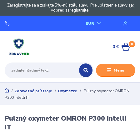
Zaregistrujte sa a získajte 5%-nú stálu zľavu. Pre uplatnenie zľavy sa
vopred zaregistrujte.
EUR
0
0 €
Menu
Zdravotné prístroje
Oxymetre
Pulzný oxymeter OMRON
P300 Intelli IT
Pulzný oxymeter OMRON P300 Intelli
IT