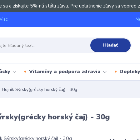
e sa a získajte 5%-nú stálu zľavu. Pre uplatnenie zľavy sa vopred z
Ne
Viac
Hľadať
ôcky
Vitamíny a podpora zdravia
Doplnky 
Hojník Sýrsky(grécky horský čaj) - 30g
rsky(grécky horský čaj) - 30g