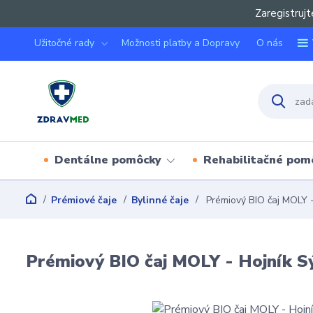
Zaregistrujt
Užitočné rady
Možnosti platby a Dopravy
O nás
Dentálne pomôcky
Rehabilitačné pom
Prémiové čaje
Bylinné čaje
Prémiový BIO čaj MOLY - 
Prémiový BIO čaj MOLY - Hojník Sý