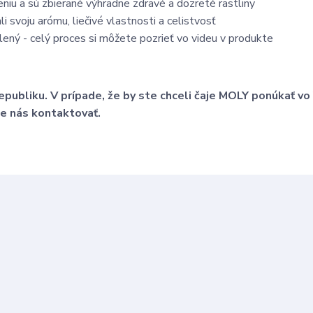
eniu a sú zbierané výhradne zdravé a dozreté rastliny
i svoju arómu, liečivé vlastnosti a celistvosť
ený - celý proces si môžete pozrieť vo videu v produkte
ubliku. V prípade, že by ste chceli čaje MOLY ponúkať vo
te nás kontaktovať.