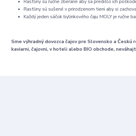
Rastliny sú ručne zberané aby sa predišlo ich poškod
Rastliny sú sušené v prirodzenom tieni aby si zachoval
Každý jeden sáčok bylinkového čaju MOLY je ručne bal
Sme výhradný dovozca čajov pre Slovensko a Českú rep
kaviarni, čajovni, v hoteli alebo BIO obchode, neváhaj