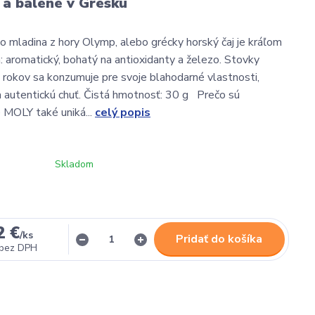
a baléné v Grésku
bo mladina z hory Olymp, alebo grécky horský čaj je kráľom
n: aromatický, bohatý na antioxidanty a železo. Stovky
) rokov sa konzumuje pre svoje blahodarné vlastnosti,
 autentickú chuť. Čistá hmotnosť: 30 g Prečo sú
e MOLY také uniká...
celý popis
Skladom
2 €
/
ks
Pridať do košíka
bez DPH