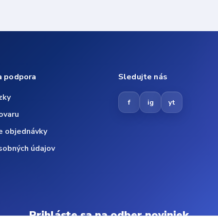
a podpora
Sledujte nás
zky
f
ig
yt
ovaru
e objednávky
sobných údajov
Prihláste sa na odber noviniek