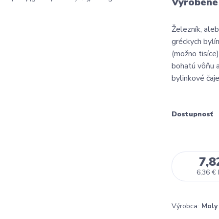
Vyrobené 
Železník, ale
gréckych bylí
(možno tisíce
bohatú vôňu a
bylinkové čaj
Dostupnosť
7,8
6,36 €
Výrobca:
Moly