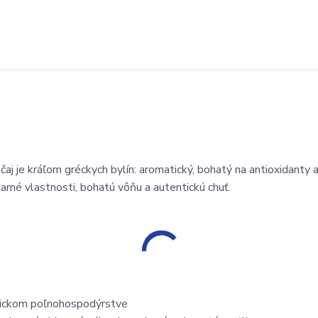
aj je kráľom gréckych bylín: aromatický, bohatý na antioxidanty a
rné vlastnosti, bohatú vôňu a autentickú chuť.
ogickom poľnohospodýrstve