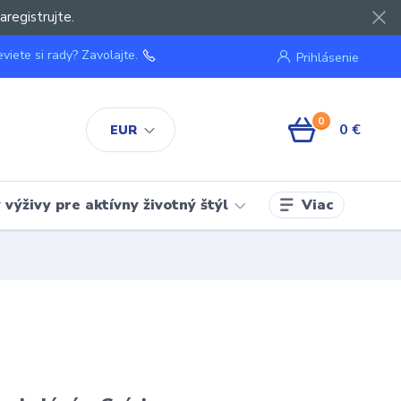
aregistrujte.
viete si rady? Zavolajte.
Prihlásenie
0
0 €
EUR
Viac
výživy pre aktívny životný štýl