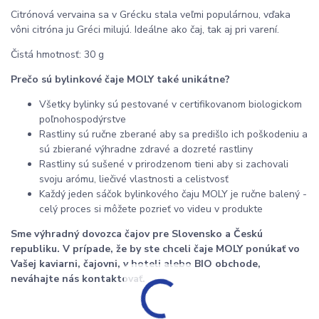
Citrónová vervaina sa v Grécku stala veľmi populárnou, vďaka
vôni citróna ju Gréci milujú. Ideálne ako čaj, tak aj pri varení.
Čistá hmotnosť: 30 g
Prečo sú bylinkové čaje MOLY také unikátne?
Všetky bylinky sú pestované v certifikovanom biologickom
poľnohospodýrstve
Rastliny sú ručne zberané aby sa predišlo ich poškodeniu a
sú zbierané výhradne zdravé a dozreté rastliny
Rastliny sú sušené v prirodzenom tieni aby si zachovali
svoju arómu, liečivé vlastnosti a celistvosť
Každý jeden sáčok bylinkového čaju MOLY je ručne balený -
celý proces si môžete pozrieť vo videu v produkte
Sme výhradný dovozca čajov pre Slovensko a Českú
republiku. V prípade, že by ste chceli čaje MOLY ponúkať vo
Vašej kaviarni, čajovni, v hoteli alebo BIO obchode,
neváhajte nás kontaktovať.