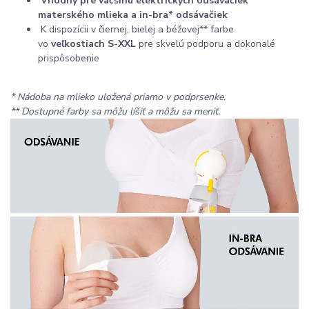
Vhodný pre väčšinu elektrických odsávačiek
materského mlieka a in-bra* odsávačiek
K dispozícii v čiernej, bielej a béžovej** farbe
vo
veľkostiach S-XXL
pre skvelú podporu a dokonalé
prispôsobenie
* Nádoba na mlieko uložená priamo v podprsenke.
**
Dostupné farby sa môžu líšiť a môžu sa meniť.