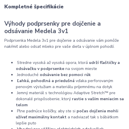
Kompletné špecifikácie
Výhody podprsenky pre dojčenie a
odsávanie Medela 3v1
Podprsenka Medela 3v1 pre dojčenie a odsávanie vám pomôže
nakŕmiť alebo odsať mlieko pre vaše dieťa v úplnom pohodlí.
Stredne vysoká až vysoká opora, ktorá
udrží fľaštičky a
odsávačku v podprsenke
na svojom mieste
Jednoduché
odsávanie bez pomoci rúk
Ľahká, pohodlná a priedušná
vďaka perforovaným
penovým výstužiam a materiálu príjemnému na dotyk
Jemný materiál s technológiou Adaptive Stretch™ pre
dokonalé prispôsobenie, ktorý
rastie s vaším meniacim sa
telom
Plne padnúce košíčky, aby ste si
počas dojčenia mohli
užívať maximálny kontakt
a nadviazať tak s bábätkom
lepšie puto