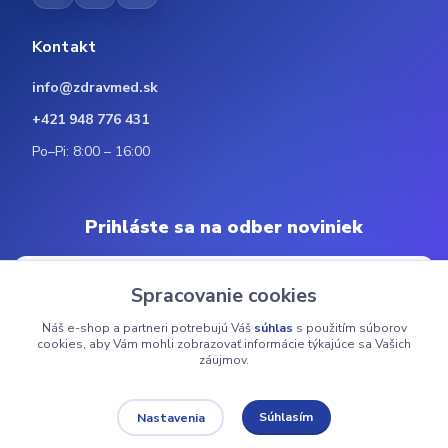
Kontakt
info@zdravmed.sk
+421 948 776 431
Po–Pi: 8:00 – 16:00
Prihláste sa na odber noviniek
Spracovanie cookies
Náš e-shop a partneri potrebujú Váš
súhlas
s použitím súborov
Odoberať
cookies, aby Vám mohli zobrazovať informácie týkajúce sa Vašich
záujmov.
© 2024 ZdravMed.sk | Všetky práva vyhradené
Súhlasím
Nastavenia