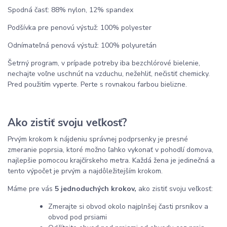
Spodná časť: 88% nylon, 12% spandex
Podšívka pre penovú výstuž: 100% polyester
Odnímateľná penová výstuž: 100% polyuretán
Šetrný program, v prípade potreby iba bezchlórové bielenie,
nechajte voľne uschnúť na vzduchu, nežehliť, nečistiť chemicky.
Pred použitím vyperte. Perte s rovnakou farbou bielizne.
Ako zistiť svoju veľkosť?
Prvým krokom k nájdeniu správnej podprsenky je presné
zmeranie poprsia, ktoré možno ľahko vykonať v pohodlí domova,
najlepšie pomocou krajčírskeho metra. Každá žena je jedinečná a
tento výpočet je prvým a najdôležitejším krokom.
Máme pre vás
5 jednoduchých krokov,
ako zistiť svoju veľkosť:
Zmerajte si obvod okolo najplnšej časti prsníkov a
obvod pod prsiami