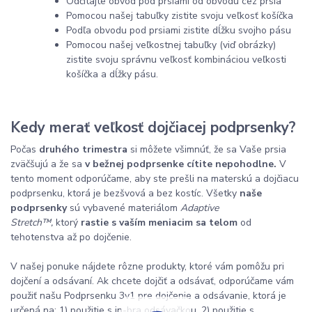
Odčítajte obvod pod prsiami od obvodu cez prsia
Pomocou našej tabuľky zistite svoju veľkosť košíčka
Podľa obvodu pod prsiami zistite dĺžku svojho pásu
Pomocou našej veľkostnej tabuľky (viď obrázky)
zistite svoju správnu veľkosť kombináciou veľkosti
košíčka a dĺžky pásu.
Kedy merať veľkosť dojčiacej podprsenky?
Počas
druhého trimestra
si môžete všimnúť, že sa Vaše prsia
zväčšujú a že sa
v bežnej podprsenke cítite nepohodlne.
V
tento moment odporúčame, aby ste prešli na materskú a dojčiacu
podprsenku, ktorá je bezšvová a bez kostíc. Všetky
naše
podprsenky
sú vybavené materiálom
Adaptive
Stretch™,
ktorý
rastie s vaším meniacim sa telom
od
tehotenstva až po dojčenie.
V našej ponuke nájdete rôzne produkty, ktoré vám pomôžu pri
dojčení a odsávaní. Ak chcete dojčiť a odsávať, odporúčame vám
použiť našu Podprsenku 3v1 pre dojčenie a odsávanie, ktorá je
určená na: 1) použitie s in-bra odsávačkou, 2) použitie s