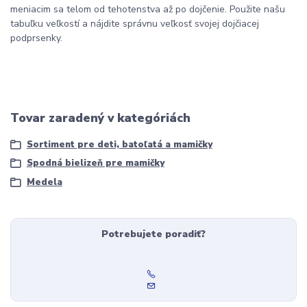
meniacim sa telom od tehotenstva až po dojčenie. Použite našu
tabuľku veľkostí a nájdite správnu veľkosť svojej dojčiacej
podprsenky.
Tovar zaradený v kategóriách
Sortiment pre deti, batoľatá a mamičky
Spodná bielizeň pre mamičky
Medela
Potrebujete poradiť?