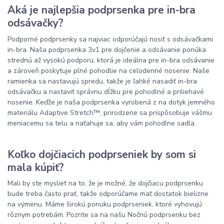
Aká je najlepšia podprsenka pre in-bra
odsávačky?
Podporné podprsenky sa najviac odporúčajú nosiť s odsávačkami
in-bra. Naša podprsenka 3v1 pre dojčenie a odsávanie ponúka
strednú až vysokú podporu, ktorá je ideálna pre in-bra odsávanie
a zároveň poskytuje plné pohodlie na celodenné nosenie. Naše
ramienka sa nastavujú spredu, takže je ľahké nasadiť in-bra
odsávačku a nastaviť správnu dĺžku pre pohodlné a priliehavé
nosenie. Keďže je naša podprsenka vyrobená z na dotyk jemného
materiálu Adaptive Stretch™, prirodzene sa prispôsobuje vášmu
meniacemu sa telu a naťahuje sa, aby vám pohodlne sadla.
Koľko dojčiacich podprseniek by som si
mala kúpiť?
Mali by ste myslieť na to, že je možné, že dojčiacu podprsenku
bude treba často prať, takže odporúčame mať dostatok bielizne
na výmenu. Máme širokú ponuku podprseniek, ktoré vyhovujú
rôznym potrebám. Pozrite sa na našu Nočnú podprsenku bez