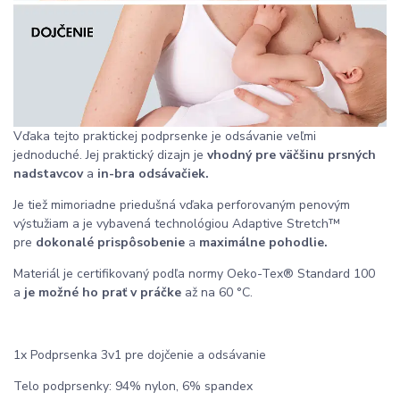
Vďaka tejto praktickej podprsenke je odsávanie veľmi
jednoduché. Jej praktický dizajn je
vhodný pre väčšinu prsných
nadstavcov
a
in-bra odsávačiek.
Je tiež mimoriadne priedušná vďaka perforovaným penovým
výstužiam a je vybavená technológiou Adaptive Stretch™
pre
dokonalé prispôsobenie
a
maximálne pohodlie.
Materiál je certifikovaný podľa normy Oeko-Tex® Standard 100
a
je možné ho prať v práčke
až na 60 °C.
1x Podprsenka 3v1 pre dojčenie a odsávanie
Telo podprsenky: 94% nylon, 6% spandex