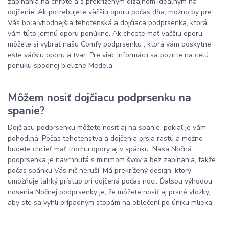
zapínania na chrbte a s prekríženým dizajnom ideálnym na
dojčenie. Ak potrebujete väčšiu oporu počas dňa, možno by pre
Vás bola vhodnejšia tehotenská a dojčiaca podprsenka, ktorá
vám túto jemnú oporu ponúkne. Ak chcete mať väčšiu oporu,
môžete si vybrať našu Comfy podprsenku , ktorá vám poskytne
ešte väčšiu oporu a tvar. Pre viac informácií sa pozrite na celú
ponuku spodnej bielizne Medela.
Môžem nosiť dojčiacu podprsenku na
spanie?
Dojčiacu podprsenku môžete nosiť aj na spanie, pokiaľ je vám
pohodlná. Počas tehotenstva a dojčenia prsia rastú a možno
budete chcieť mať trochu opory aj v spánku. Naša Nočná
podprsenka je navrhnutá s minimom švov a bez zapínania, takže
počas spánku Vás nič neruší. Má prekrížený design, ktorý
umožňuje ľahký prístup pri dojčená počas noci. Ďalšou výhodou
nosenia Nočnej podprsenky je, že môžete nosiť aj prsné vložky,
aby ste sa vyhli prípadným stopám na oblečení po úniku mlieka.