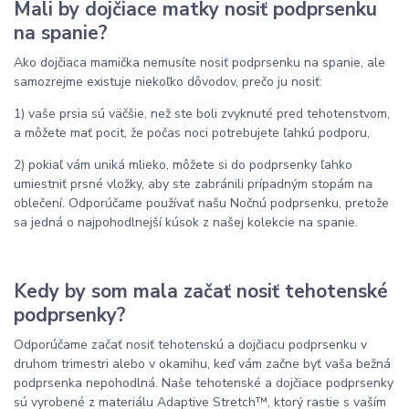
Mali by dojčiace matky nosiť podprsenku
na spanie?
Ako dojčiaca mamička nemusíte nosiť podprsenku na spanie, ale
samozrejme existuje niekoľko dôvodov, prečo ju nosiť:
1) vaše prsia sú väčšie, než ste boli zvyknuté pred tehotenstvom,
a môžete mať pocit, že počas noci potrebujete ľahkú podporu,
2) pokiaľ vám uniká mlieko, môžete si do podprsenky ľahko
umiestniť prsné vložky, aby ste zabránili prípadným stopám na
oblečení. Odporúčame používať našu Nočnú podprsenku, pretože
sa jedná o najpohodlnejší kúsok z našej kolekcie na spanie.
Kedy by som mala začať nosiť tehotenské
podprsenky?
Odporúčame začať nosiť tehotenskú a dojčiacu podprsenku v
druhom trimestri alebo v okamihu, keď vám začne byť vaša bežná
podprsenka nepohodlná. Naše tehotenské a dojčiace podprsenky
sú vyrobené z materiálu Adaptive Stretch™, ktorý rastie s vaším