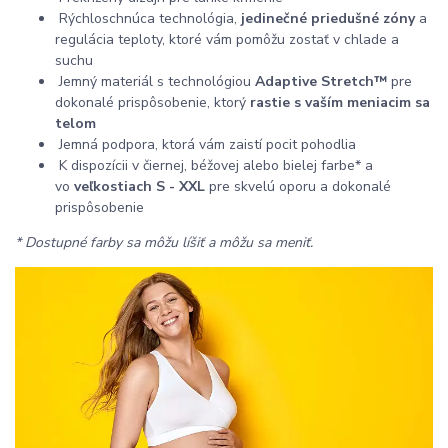
Rýchloschnúca technológia,
jedinečné priedušné zóny
a
regulácia teploty, ktoré vám pomôžu zostať v chlade a
suchu
Jemný materiál s technológiou
Adaptive Stretch™
pre
dokonalé prispôsobenie, ktorý
rastie s vaším meniacim sa
telom
Jemná podpora, ktorá vám zaistí pocit pohodlia
K dispozícii v čiernej, béžovej alebo bielej farbe* a
vo
veľkostiach S - XXL
pre skvelú oporu a dokonalé
prispôsobenie
*
Dostupné farby sa môžu líšiť a môžu sa meniť.