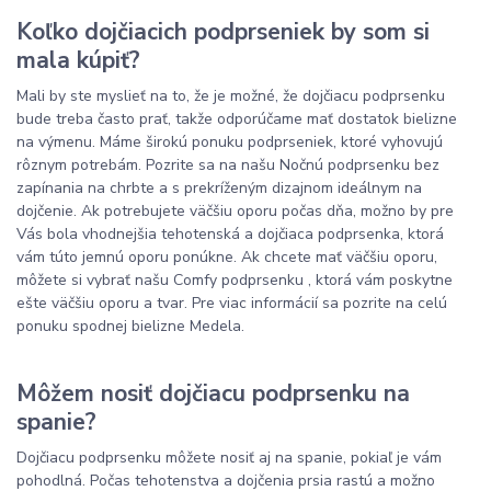
Koľko dojčiacich podprseniek by som si
mala kúpiť?
Mali by ste myslieť na to, že je možné, že dojčiacu podprsenku
bude treba často prať, takže odporúčame mať dostatok bielizne
na výmenu. Máme širokú ponuku podprseniek, ktoré vyhovujú
rôznym potrebám. Pozrite sa na našu Nočnú podprsenku bez
zapínania na chrbte a s prekríženým dizajnom ideálnym na
dojčenie. Ak potrebujete väčšiu oporu počas dňa, možno by pre
Vás bola vhodnejšia tehotenská a dojčiaca podprsenka, ktorá
vám túto jemnú oporu ponúkne. Ak chcete mať väčšiu oporu,
môžete si vybrať našu Comfy podprsenku , ktorá vám poskytne
ešte väčšiu oporu a tvar. Pre viac informácií sa pozrite na celú
ponuku spodnej bielizne Medela.
Môžem nosiť dojčiacu podprsenku na
spanie?
Dojčiacu podprsenku môžete nosiť aj na spanie, pokiaľ je vám
pohodlná. Počas tehotenstva a dojčenia prsia rastú a možno