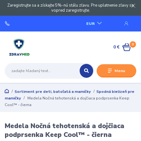
Zaregistrujte sa a získajte 5%-nú stálu zľavu. Pre uplatnenie zľavy sa
vopred zaregistrujte.
EUR
0
0 €
Menu
Sortiment pre deti, batoľatá a mamičky
Spodná bielizeň pre
mamičky
Medela Nočná tehotenská a dojčiaca podprsenka Keep
Cool™ - čierna
Medela Nočná tehotenská a dojčiaca
podprsenka Keep Cool™ - čierna