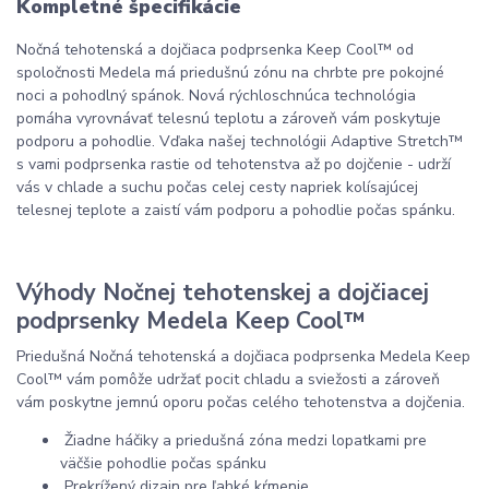
Kompletné špecifikácie
Nočná tehotenská a dojčiaca podprsenka Keep Cool™ od
spoločnosti Medela má priedušnú zónu na chrbte pre pokojné
noci a pohodlný spánok. Nová rýchloschnúca technológia
pomáha vyrovnávať telesnú teplotu a zároveň vám poskytuje
podporu a pohodlie. Vďaka našej technológii Adaptive Stretch™
s vami podprsenka rastie od tehotenstva až po dojčenie - udrží
vás v chlade a suchu počas celej cesty napriek kolísajúcej
telesnej teplote a zaistí vám podporu a pohodlie počas spánku.
Výhody Nočnej tehotenskej a dojčiacej
podprsenky Medela Keep Cool™
Priedušná Nočná tehotenská a dojčiaca podprsenka Medela Keep
Cool™ vám pomôže udržať pocit chladu a sviežosti a zároveň
vám poskytne jemnú oporu počas celého tehotenstva a dojčenia.
Žiadne háčiky a priedušná zóna medzi lopatkami pre
väčšie pohodlie počas spánku
Prekrížený dizajn pre ľahké kŕmenie