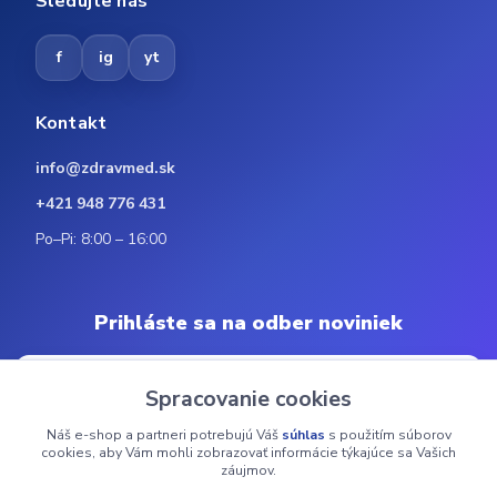
Sledujte nás
f
ig
yt
Kontakt
info@zdravmed.sk
+421 948 776 431
Po–Pi: 8:00 – 16:00
Prihláste sa na odber noviniek
Spracovanie cookies
Náš e-shop a partneri potrebujú Váš
súhlas
s použitím súborov
Odoberať
cookies, aby Vám mohli zobrazovať informácie týkajúce sa Vašich
záujmov.