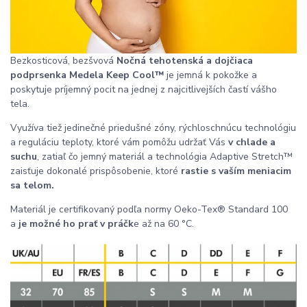
Bezkosticová, bezšvová
Nočná tehotenská a dojčiaca
podprsenka Medela Keep Cool
™
je jemná k pokožke a
poskytuje príjemný pocit na jednej z najcitlivejších častí vášho
tela.
Využíva tiež jedinečné priedušné zóny, rýchloschnúcu technológiu
a reguláciu teploty, ktoré vám pomôžu udržať Vás
v chlade a
suchu
, zatiaľ čo jemný materiál a technológia Adaptive Stretch™
zaisťuje dokonalé prispôsobenie, ktoré
rastie s vaším meniacim
sa telom.
Materiál je certifikovaný podľa normy Oeko-Tex® Standard 100
a
je možné ho prať v práčk
e až na 60 °C.