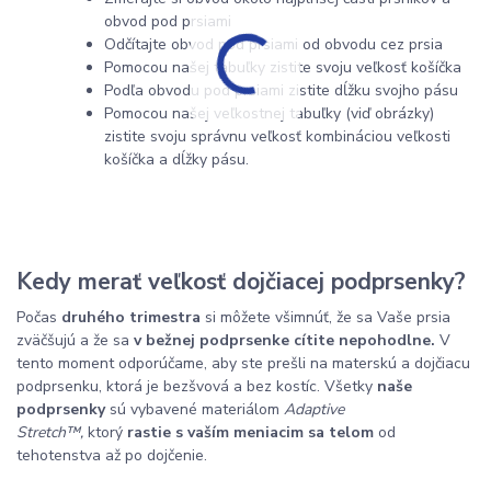
obvod pod prsiami
Odčítajte obvod pod prsiami od obvodu cez prsia
Pomocou našej tabuľky zistite svoju veľkosť košíčka
Podľa obvodu pod prsiami zistite dĺžku svojho pásu
Pomocou našej veľkostnej tabuľky (viď obrázky)
zistite svoju správnu veľkosť kombináciou veľkosti
košíčka a dĺžky pásu.
Kedy merať veľkosť dojčiacej podprsenky?
Počas
druhého trimestra
si môžete všimnúť, že sa Vaše prsia
zväčšujú a že sa
v bežnej podprsenke cítite nepohodlne.
V
tento moment odporúčame, aby ste prešli na materskú a dojčiacu
podprsenku, ktorá je bezšvová a bez kostíc. Všetky
naše
podprsenky
sú vybavené materiálom
Adaptive
Stretch™,
ktorý
rastie s vaším meniacim sa telom
od
tehotenstva až po dojčenie.