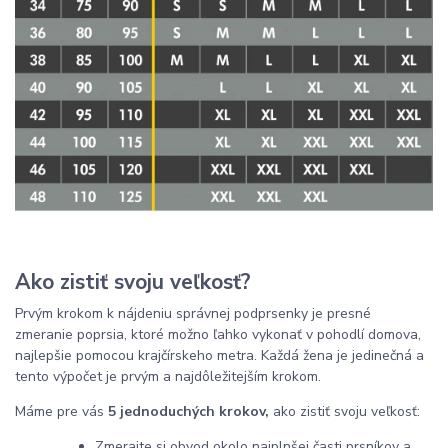
Ako zistiť svoju veľkosť?
Prvým krokom k nájdeniu správnej podprsenky je presné
zmeranie poprsia, ktoré možno ľahko vykonať v pohodlí domova,
najlepšie pomocou krajčírskeho metra. Každá žena je jedinečná a
tento výpočet je prvým a najdôležitejším krokom.
Máme pre vás
5 jednoduchých krokov,
ako zistiť svoju veľkosť:
Zmerajte si obvod okolo najplnšej časti prsníkov a