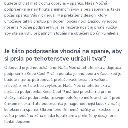
budete chcieť mať trochu opory aj v spánku. Naša Nočná
podprsenka je navrhnutá s minimom švov a bez zapínania, takže
počas spánku Vás nič neruší. Má prekrížený design, ktorý
umožňuje ľahký prístup pri dojčení počas noci. Ďalšou výhodou
nosenia Nočnej podprsenky je, že môžete nosiť aj prsné vložky,
aby ste sa vyhli prípadným stopám na oblečení po úniku mlieka.
Je táto podprsenka vhodná na spanie, aby
si prsia po tehotenstve udržali tvar?
Odpoveď je jednoduchá: áno. Naša Nočná tehotenská a dojčiaca
podprsenka Keep Cool™ vám ponúka jemnú oporu v čase, keď ju
budete najviac potrebovať, pretože vaše prsia sú väčšie a
citlivejšie, než ste boli zvyknuté. Naša Nočná tehotenská a
dojčiaca podprsenka Keep Cool™ má tiež priestor na prsné
vložky, takže podprsenku aj svoje oblečenie môžete chrániť pred
únikom mlieka. Táto podprsenka je najpohodlnejší kúsok z našej
kolekcie na spanie. Okrem toho, že nemá háčiky ani kostice, má
veľkú priedušnú zónu medzi lopatkami a prekrížený dizajn pre
ľahké dojčenie.