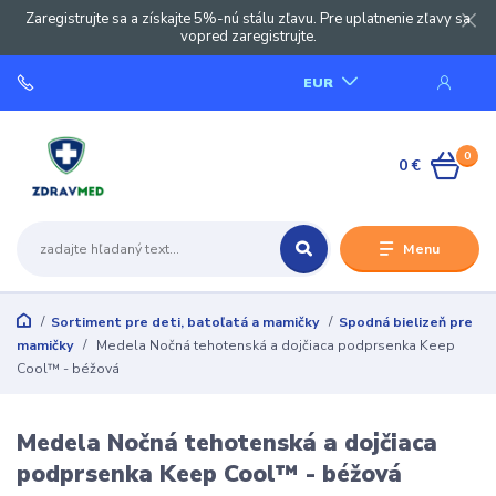
Zaregistrujte sa a získajte 5%-nú stálu zľavu. Pre uplatnenie zľavy sa
vopred zaregistrujte.
EUR
0
0 €
Menu
Sortiment pre deti, batoľatá a mamičky
Spodná bielizeň pre
mamičky
Medela Nočná tehotenská a dojčiaca podprsenka Keep
Cool™ - béžová
Medela Nočná tehotenská a dojčiaca
podprsenka Keep Cool™ - béžová