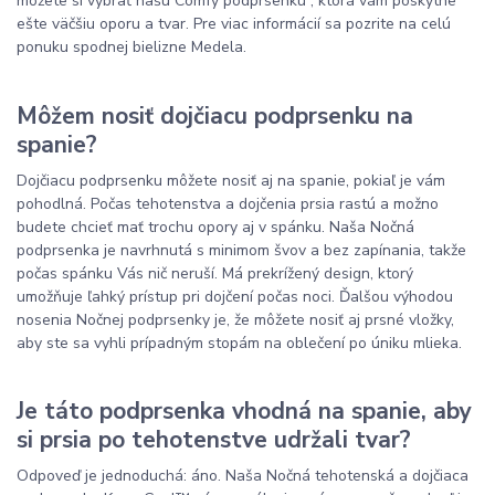
môžete si vybrať našu Comfy podprsenku , ktorá vám poskytne
ešte väčšiu oporu a tvar. Pre viac informácií sa pozrite na celú
ponuku spodnej bielizne Medela.
Môžem nosiť dojčiacu podprsenku na
spanie?
Dojčiacu podprsenku môžete nosiť aj na spanie, pokiaľ je vám
pohodlná. Počas tehotenstva a dojčenia prsia rastú a možno
budete chcieť mať trochu opory aj v spánku. Naša Nočná
podprsenka je navrhnutá s minimom švov a bez zapínania, takže
počas spánku Vás nič neruší. Má prekrížený design, ktorý
umožňuje ľahký prístup pri dojčení počas noci. Ďalšou výhodou
nosenia Nočnej podprsenky je, že môžete nosiť aj prsné vložky,
aby ste sa vyhli prípadným stopám na oblečení po úniku mlieka.
Je táto podprsenka vhodná na spanie, aby
si prsia po tehotenstve udržali tvar?
Odpoveď je jednoduchá: áno. Naša Nočná tehotenská a dojčiaca