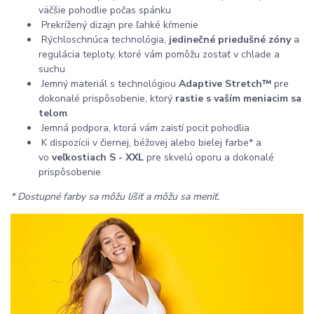
väčšie pohodlie počas spánku
Prekrížený dizajn pre ľahké kŕmenie
Rýchloschnúca technológia,
jedinečné priedušné zóny
a
regulácia teploty, ktoré vám pomôžu zostať v chlade a
suchu
Jemný materiál s technológiou
Adaptive Stretch™
pre
dokonalé prispôsobenie, ktorý
rastie s vaším meniacim sa
telom
Jemná podpora, ktorá vám zaistí pocit pohodlia
K dispozícii v čiernej, béžovej alebo bielej farbe* a
vo
veľkostiach S - XXL
pre skvelú oporu a dokonalé
prispôsobenie
*
Dostupné farby sa môžu líšiť a môžu sa meniť.