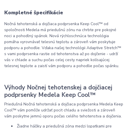
Kompletné špecifikácie
Nočná tehotenská a dojčiaca podprsenka Keep Cool™ od
spoločnosti Medela má priedušnú zónu na chrbte pre pokojné
noci a pohodlný spánok. Nová rýchloschnúca technológia
pomáha vyrovnávať telesnú teplotu a zároveň vám poskytuje
podporu a pohodlie. Vďaka našej technológii Adaptive Stretch™
s vami podprsenka rastie od tehotenstva až po dojčenie - udrží
vás v chlade a suchu počas celej cesty napriek kolísajúcej
telesnej teplote a zaistí vám podporu a pohodlie počas spánku.
Výhody Nočnej tehotenskej a dojčiacej
podprsenky Medela Keep Cool™
Priedušná Nočná tehotenská a dojčiaca podprsenka Medela Keep
Cool™ vám pomôže udržať pocit chladu a sviežosti a zároveň
vám poskytne jemnú oporu počas celého tehotenstva a dojčenia.
Žiadne háčiky a priedušná zóna medzi lopatkami pre