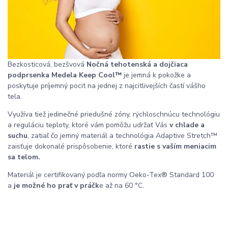
Bezkosticová, bezšvová
Nočná tehotenská a dojčiaca
podprsenka Medela Keep Cool
™
je jemná k pokožke a
poskytuje príjemný pocit na jednej z najcitlivejších častí vášho
tela.
Využíva tiež jedinečné priedušné zóny, rýchloschnúcu technológiu
a reguláciu teploty, ktoré vám pomôžu udržať Vás
v chlade a
suchu
, zatiaľ čo jemný materiál a technológia Adaptive Stretch™
zaisťuje dokonalé prispôsobenie, ktoré
rastie s vaším meniacim
sa telom.
Materiál je certifikovaný podľa normy Oeko-Tex® Standard 100
a
je možné ho prať v práčk
e až na 60 °C.