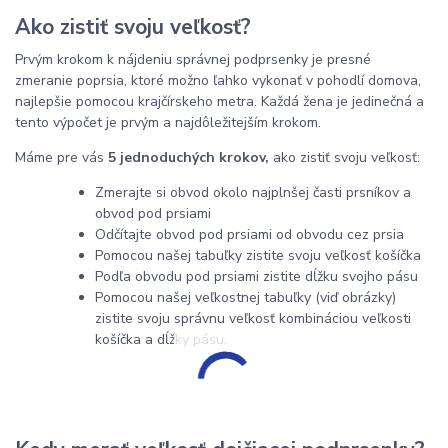
Ako zistiť svoju veľkosť?
Prvým krokom k nájdeniu správnej podprsenky je presné
zmeranie poprsia, ktoré možno ľahko vykonať v pohodlí domova,
najlepšie pomocou krajčírskeho metra. Každá žena je jedinečná a
tento výpočet je prvým a najdôležitejším krokom.
Máme pre vás
5 jednoduchých krokov,
ako zistiť svoju veľkosť:
Zmerajte si obvod okolo najplnšej časti prsníkov a
obvod pod prsiami
Odčítajte obvod pod prsiami od obvodu cez prsia
Pomocou našej tabuľky zistite svoju veľkosť košíčka
Podľa obvodu pod prsiami zistite dĺžku svojho pásu
Pomocou našej veľkostnej tabuľky (viď obrázky)
zistite svoju správnu veľkosť kombináciou veľkosti
košíčka a dĺžky pásu.