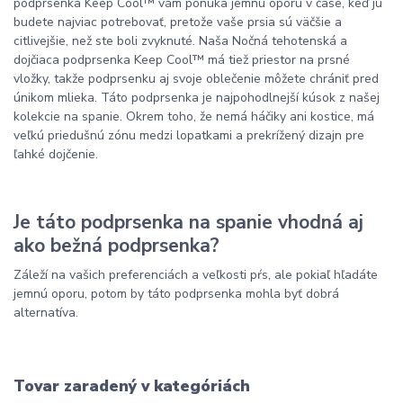
podprsenka Keep Cool™ vám ponúka jemnú oporu v čase, keď ju
budete najviac potrebovať, pretože vaše prsia sú väčšie a
citlivejšie, než ste boli zvyknuté. Naša Nočná tehotenská a
dojčiaca podprsenka Keep Cool™ má tiež priestor na prsné
vložky, takže podprsenku aj svoje oblečenie môžete chrániť pred
únikom mlieka. Táto podprsenka je najpohodlnejší kúsok z našej
kolekcie na spanie. Okrem toho, že nemá háčiky ani kostice, má
veľkú priedušnú zónu medzi lopatkami a prekrížený dizajn pre
ľahké dojčenie.
Je táto podprsenka na spanie vhodná aj
ako bežná podprsenka?
Záleží na vašich preferenciách a veľkosti pŕs, ale pokiaľ hľadáte
jemnú oporu, potom by táto podprsenka mohla byť dobrá
alternatíva.
Tovar zaradený v kategóriách