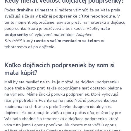
Kedy merať veľkosť dojčiacej podprsenky?
Počas
druhého trimestra
si môžete všimnúť, že sa Vaše prsia
zväčšujú a že sa
v bežnej podprsenke cítite nepohodlne.
V
tento moment odporúčame, aby ste prešli na materskú a dojčiacu
podprsenku, ktorá je bezšvová a bez kostíc. Všetky
naše
podprsenky
sú vybavené materiálom
Adaptive
Stretch™,
ktorý
rastie s vaším meniacim sa telom
od
tehotenstva až po dojčenie.
Koľko dojčiacich podprseniek by som si
mala kúpiť?
Mali by ste myslieť na to, že je možné, že dojčiacu podprsenku
bude treba často prať, takže odporúčame mať dostatok bielizne
na výmenu. Máme širokú ponuku podprseniek, ktoré vyhovujú
rôznym potrebám. Pozrite sa na našu Nočnú podprsenku bez
zapínania na chrbte a s prekríženým dizajnom ideálnym na
dojčenie. Ak potrebujete väčšiu oporu počas dňa, možno by pre
Vás bola vhodnejšia tehotenská a dojčiaca podprsenka, ktorá
vám túto jemnú oporu ponúkne. Ak chcete mať väčšiu oporu,