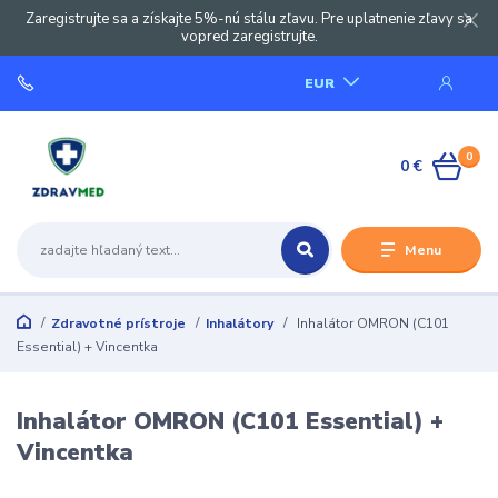
Zaregistrujte sa a získajte 5%-nú stálu zľavu. Pre uplatnenie zľavy sa
vopred zaregistrujte.
EUR
0
0 €
Menu
Zdravotné prístroje
Inhalátory
Inhalátor OMRON (C101
Essential) + Vincentka
Inhalátor OMRON (C101 Essential) +
Vincentka