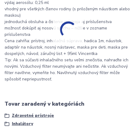
výdaj aerosólu: 0,25 ml
vhodný pre všetkých členov rodiny (s priloženým náustkom alebo
maskou)
jednoduchá obsluha a čistenie prístroja aj príslušenstva
možnosť dokúpiť aj nosovú sprchu – nižšie v zozname
príslušenstva
Cena zahŕňa: prístroj, inhalačná súprava, hadica 1m, náustok,
adaptér na náustok, nosný nástavec, maska pre deti, maska pre
dospelých, návod, záručný list + 95ml Vincentka
Tip: Ak sa súčasti inhalačného setu veľmi znečistia, nahraďte ich
novými. Vzduchový filter neumývajte ani nečistite. Ak vzduchový
filter navlhne, vymeňte ho. Navlhnutý vzduchový filter môže
spôsobiť nepriepustnosť.
Tovar zaradený v kategóriách
Zdravotné prístroje
Inhalátory