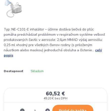
Typ: NE-C101-E inhalátor – účinne dodáva liečivá do pľúc
pomáha predchádzať problémom v respiračnom systéme veľkosť
produkovaných častíc v aerosole: 2,6µm MMAD výdaj aerosólu:
0,25 ml vhodný pre všetkých členov rodiny (s priloženým
náustkom alebo maskou) jednoduchá obsluha a čistenie...
celý
popis
Dostupnosť
Skladom
60,52 €
49,20 €
bez DPH
Pridať do košíka