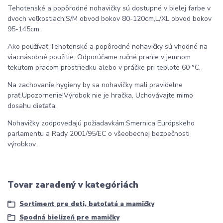
Tehotenské a popôrodné nohavičky sú dostupné v bielej farbe v
dvoch veľkostiach:S/M obvod bokov 80-120cm,L/XL obvod bokov
95-145cm.
Ako používať:Tehotenské a popôrodné nohavičky sú vhodné na
viacnásobné použitie. Odporúčame ručné pranie v jemnom
tekutom pracom prostriedku alebo v práčke pri teplote 60 °C.
Na zachovanie hygieny by sa nohavičky mali pravidelne
prať.Upozornenie!Výrobok nie je hračka. Uchovávajte mimo
dosahu dieťaťa.
Nohavičky zodpovedajú požiadavkám:Smernica Európskeho
parlamentu a Rady 2001/95/EC o všeobecnej bezpečnosti
výrobkov.
Tovar zaradený v kategóriách
Sortiment pre deti, batoľatá a mamičky
Spodná bielizeň pre mamičky