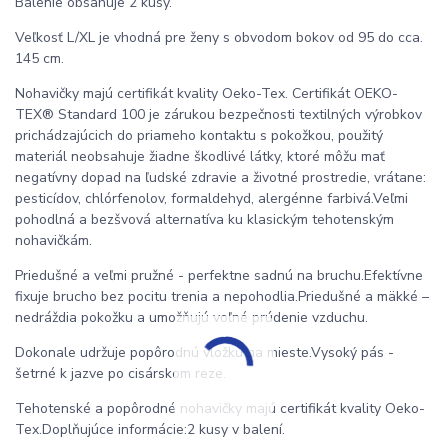
Balenie obsahuje 2 kusy.
Veľkosť L/XL je vhodná pre ženy s obvodom bokov od 95 do cca.
145 cm.
Nohavičky majú certifikát kvality Oeko-Tex. Certifikát OEKO-
TEX® Standard 100 je zárukou bezpečnosti textilných výrobkov
prichádzajúcich do priameho kontaktu s pokožkou, použitý
materiál neobsahuje žiadne škodlivé látky, ktoré môžu mať
negatívny dopad na ľudské zdravie a životné prostredie, vrátane:
pesticídov, chlórfenolov, formaldehyd, alergénne farbivá.Veľmi
pohodlná a bezšvová alternatíva ku klasickým tehotenským
nohavičkám.
Priedušné a veľmi pružné - perfektne sadnú na bruchu.Efektívne
fixuje brucho bez pocitu trenia a nepohodlia.Priedušné a mäkké –
nedráždia pokožku a umožňujú voľné prúdenie vzduchu.
Dokonale udržuje popôrodnú vložku na mieste.Vysoký pás -
šetrné k jazve po cisárskom reze.
Tehotenské a popôrodné nohavičky majú certifikát kvality Oeko-
Tex.Doplňujúce informácie:2 kusy v balení.