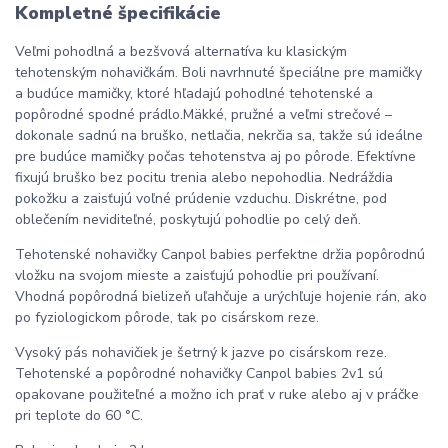
Kompletné špecifikácie
Veľmi pohodlná a bezšvová alternatíva ku klasickým
tehotenským nohavičkám. Boli navrhnuté špeciálne pre mamičky
a budúce mamičky, ktoré hľadajú pohodlné tehotenské a
popôrodné spodné prádlo.Mäkké, pružné a veľmi strečové –
dokonale sadnú na bruško, netlačia, nekrčia sa, takže sú ideálne
pre budúce mamičky počas tehotenstva aj po pôrode. Efektívne
fixujú bruško bez pocitu trenia alebo nepohodlia. Nedráždia
pokožku a zaisťujú voľné prúdenie vzduchu. Diskrétne, pod
oblečením neviditeľné, poskytujú pohodlie po celý deň.
Tehotenské nohavičky Canpol babies perfektne držia popôrodnú
vložku na svojom mieste a zaisťujú pohodlie pri používaní.
Vhodná popôrodná bielizeň uľahčuje a urýchľuje hojenie rán, ako
po fyziologickom pôrode, tak po cisárskom reze.
Vysoký pás nohavičiek je šetrný k jazve po cisárskom reze.
Tehotenské a popôrodné nohavičky Canpol babies 2v1 sú
opakovane použiteľné a možno ich prať v ruke alebo aj v práčke
pri teplote do 60 °C.