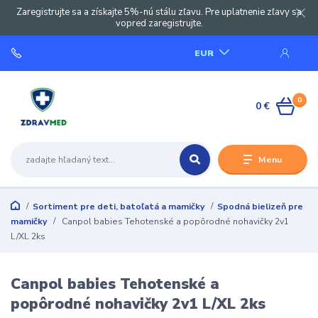
Zaregistrujte sa a získajte 5%-nú stálu zľavu. Pre uplatnenie zľavy sa
vopred zaregistrujte.
EUR
0
0 €
Menu
Sortiment pre deti, batoľatá a mamičky
Spodná bielizeň pre
mamičky
Canpol babies Tehotenské a popôrodné nohavičky 2v1
L/XL 2ks
Canpol babies Tehotenské a
popôrodné nohavičky 2v1 L/XL 2ks