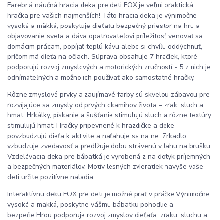
Farebná náučná hracia deka pre deti FOX je veľmi praktická
hračka pre vašich najmenších! Táto hracia deka je výnimočne
vysoká a mäkká, poskytuje dieťaťu bezpečný priestor na hru a
objavovanie sveta a dáva opatrovateľovi príležitosť venovať sa
domácim prácam, popíjať teplú kávu alebo si chvíľu oddýchnuť,
pričom má dieťa na očiach. Súprava obsahuje 7 hračiek, ktoré
podporujú rozvoj zmyslových a motorických zručností - 5 z nich je
odnímateľných a možno ich používať ako samostatné hračky.
Rôzne zmyslové prvky a zaujímavé farby sú skvelou zábavou pre
rozvíjajúce sa zmysly od prvých okamihov života – zrak, sluch a
hmat. Hrkálky, pískanie a šušťanie stimulujú sluch a rôzne textúry
stimulujú hmat. Hračky pripevnené k hrazdičke a deke
povzbudzujú dieťa k aktivite a naťahuje sa na ne. Zrkadlo
vzbudzuje zvedavosť a predlžuje dobu strávenú v ľahu na brušku.
Vzdelávacia deka pre bábätká je vyrobená z na dotyk príjemných
a bezpečných materiálov. Motív lesných zvieratiek navyše vaše
deti určite pozitívne naladia.
Interaktívnu deku FOX pre deti je možné prať v práčke.Výnimočne
vysoká a mäkká, poskytne vášmu bábätku pohodlie a
bezpečie.Hrou podporuje rozvoj zmyslov dieťaťa: zraku, sluchu a