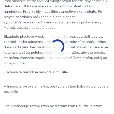
Pred sušením starostlivo vyrovnajte výplň rohože, aby nedošlo k
deformácii. Oblúky a hračka so zrkadlom - utrieť mokrou
handričkou. Pred každým použitím starostlivo skontrolujte. Pri
prvých známkach poškodenia alebo slabosti
vyhoďte.Varovanie!Pred hraním zostavte všetky prvky hračky.
Montáž vyžaduje dospelú osobu.
Skladujte plastové vrecko mimo dosahu dojčiat a detí, aby ste
zabránili riziku udusenia. Varovanie! Upevnite túto hračku mimo
dosahu dieťaťa. Keď sa dieťa začína pokúšať stávať na ruke a na
kolená v lezúcej polohe, odstráňte túto hračku, aby ste predišli
možnému zraneniu zapletením. Varovanie! Držte hračku ďalej od
zdrojov ohňa.
Uschovajte návod na neskoršie použitie.
Výnimočne vysoká a mäkká, poskytne vášmu bábätku pohodlie a
bezpečie.
Hrou podporuje rozvoj zmyslov dieťaťa: zraku, sluchu a hmatu.