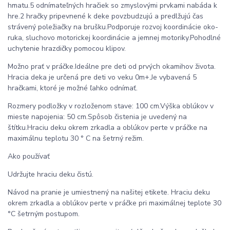
hmatu.5 odnímateľných hračiek so zmyslovými prvkami nabáda k
hre.2 hračky pripevnené k deke povzbudzujú a predlžujú čas
strávený poležiačky na brušku.Podporuje rozvoj koordinácie oko-
ruka, sluchovo motorickej koordinácie a jemnej motoriky.Pohodlné
uchytenie hrazdičky pomocou klipov.
Možno prať v práčke.Ideálne pre deti od prvých okamihov života.
Hracia deka je určená pre deti vo veku 0m+.Je vybavená 5
hračkami, ktoré je možné ľahko odnímať.
Rozmery podložky v rozloženom stave: 100 cm.Výška oblúkov v
mieste napojenia: 50 cm.Spôsob čistenia je uvedený na
štítku.Hraciu deku okrem zrkadla a oblúkov perte v práčke na
maximálnu teplotu 30 ° C na šetrný režim.
Ako používať
Udržujte hraciu deku čistú.
Návod na pranie je umiestnený na našitej etikete. Hraciu deku
okrem zrkadla a oblúkov perte v práčke pri maximálnej teplote 30
°C šetrným postupom.