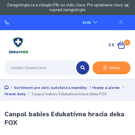
Zaregistrujte sa a získajte 5%-nú stálu zľavu. Pre uplatnenie zľavy sa
vopred zaregistrujte.
EUR
0
0 €
Menu
Sortiment pre deti, batoľatá a mamičky
Hranie a učenie
Hracie deky
Canpol babies Edukatívna hracia deka FOX
Canpol babies Edukatívna hracia deka
FOX