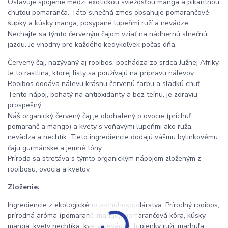
Oslavuje spojenie medzi exotickou sviežosťou manga a pikantnou
chuťou pomaranča. Táto slnečná zmes obsahuje pomarančové
šupky a kúsky manga, posypané lupeňmi ruží a nevädze.
Nechajte sa týmto červeným čajom vziať na nádhernú slnečnú
jazdu. Je vhodný pre každého kedykoľvek počas dňa.
Červený čaj, nazývaný aj rooibos, pochádza zo srdca Južnej Afriky.
Je to rastlina, ktorej listy sa používajú na prípravu nálevov.
Rooibos dodáva nálevu krásnu červenú farbu a sladkú chuť.
Tento nápoj, bohatý na antioxidanty a bez teínu, je zdraviu
prospešný.
Náš organický červený čaj je obohatený o ovocie (príchuť
pomaranč a mango) a kvety s voňavými lupeňmi ako ruža,
nevädza a nechtík. Tieto ingrediencie dodajú vášmu bylinkovému
čaju gurmánske a jemné tóny.
Príroda sa stretáva s týmto organickým nápojom zloženým z
rooibosu, ovocia a kvetov.
Zloženie:
Ingrediencie z ekologického poľnohospodárstva: Prírodný rooibos,
prírodná aróma (pomaranč, mango), pomarančová kôra, kúsky
manga, kvety nechtíka, kvety nevädze, lupienky ruží, marhuľa.