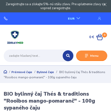
Zaregistrujte sa a získajte 5%-nú stálu zľavu. Pre uplatnenie zľavy sa
vopred zaregistrujte.
EUR
0
0 €
Menu
Prémiové čaje
Bylinné čaje
BIO bylinný čaj Thés & traditions
"Rooibos mango-pomaranč" - 100g sypaného čaju
BIO bylinný čaj Thés & traditions
"Rooibos mango-pomaranč" - 100g
sypaného čaju