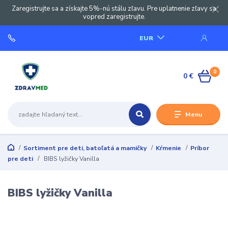
Zaregistrujte sa a získajte 5%-nú stálu zľavu. Pre uplatnenie zľavy sa
vopred zaregistrujte.
EUR
0
0 €
Menu
Sortiment pre deti, batoľatá a mamičky
Kŕmenie
Príbor
pre deti
BIBS lyžičky Vanilla
BIBS lyžičky Vanilla