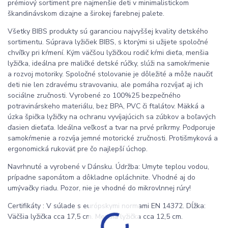
prémiový sortiment pre najmenšie deti v minimalistickom
škandinávskom dizajne a širokej farebnej palete.
Všetky BIBS produkty sú garanciou najvyššej kvality detského
sortimentu. Súprava lyžičiek BIBS, s ktorými si užijete spoločné
chvíľky pri kŕmení. Kým väčšou lyžičkou rodič kŕmi dieťa, menšia
lyžička, ideálna pre maličké detské rúčky, slúži na samokŕmenie
a rozvoj motoriky. Spoločné stolovanie je dôležité a môže naučiť
deti nie len zdravému stravovaniu, ale pomáha rozvíjať aj ich
sociálne zručnosti. Vyrobené zo 100%25 bezpečného
potravinárskeho materiálu, bez BPA, PVC či ftalátov. Mäkká a
úzka špička lyžičky na ochranu vyvíjajúcich sa zúbkov a boľavých
ďasien dieťaťa. Ideálna veľkosť a tvar na prvé príkrmy. Podporuje
samokŕmenie a rozvíja jemné motorické zručnosti. Protišmyková a
ergonomická rukoväť pre čo najlepší úchop.
Navrhnuté a vyrobené v Dánsku. Údržba: Umyte teplou vodou,
prípadne saponátom a dôkladne opláchnite. Vhodné aj do
umývačky riadu. Pozor, nie je vhodné do mikrovlnnej rúry!
Certifikáty : V súlade s európskymi normami EN 14372. Dĺžka:
Väčšia lyžička cca 17,5 cm. Menšia lyžička cca 12,5 cm.