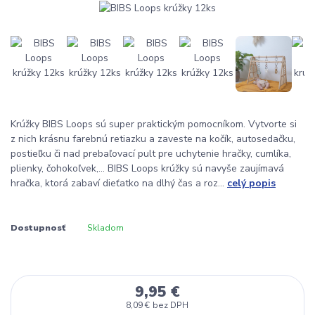
Krúžky BIBS Loops sú super praktickým pomocníkom. Vytvorte si
z nich krásnu farebnú retiazku a zaveste na kočík, autosedačku,
postieľku či nad prebaľovací pult pre uchytenie hračky, cumlíka,
plienky, čohokoľvek,... BIBS Loops krúžky sú navyše zaujímavá
hračka, ktorá zabaví dieťatko na dlhý čas a roz...
celý popis
Dostupnosť
Skladom
9,95 €
8,09 €
bez DPH