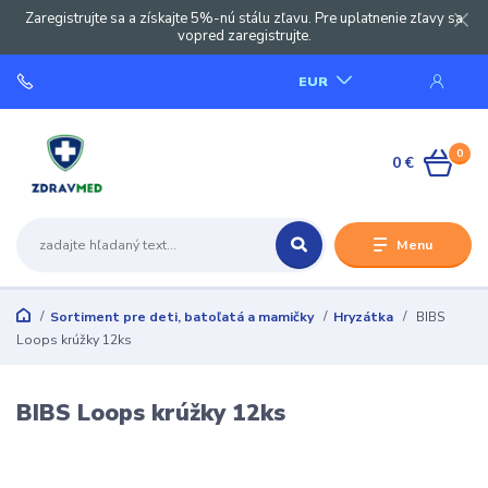
Zaregistrujte sa a získajte 5%-nú stálu zľavu. Pre uplatnenie zľavy sa
vopred zaregistrujte.
EUR
0
0 €
Menu
Sortiment pre deti, batoľatá a mamičky
Hryzátka
BIBS
Loops krúžky 12ks
BIBS Loops krúžky 12ks