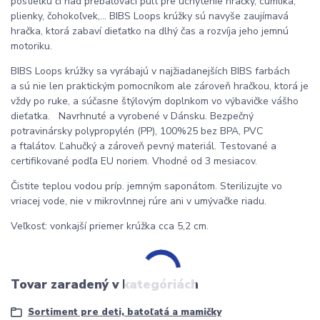
postieľku či nad prebaľovací pult pre uchytenie hračky, cumlíka,
plienky, čohokoľvek,... BIBS Loops krúžky sú navyše zaujímavá
hračka, ktorá zabaví dieťatko na dlhý čas a rozvíja jeho jemnú
motoriku.
BIBS Loops krúžky sa vyrábajú v najžiadanejších BIBS farbách
a sú nie len praktickým pomocníkom ale zároveň hračkou, ktorá je
vždy po ruke, a súčasne štýlovým doplnkom vo výbavičke vášho
dieťatka. Navrhnuté a vyrobené v Dánsku. Bezpečný
potravinársky polypropylén (PP), 100%25 bez BPA, PVC
a ftalátov. Ľahučký a zároveň pevný materiál. Testované a
certifikované podľa EU noriem. Vhodné od 3 mesiacov.
Čistite teplou vodou príp. jemným saponátom. Sterilizujte vo
vriacej vode, nie v mikrovlnnej rúre ani v umývačke riadu.
Veľkosť: vonkajší priemer krúžka cca 5,2 cm.
Tovar zaradený v kategóriách
Sortiment pre deti, batoľatá a mamičky