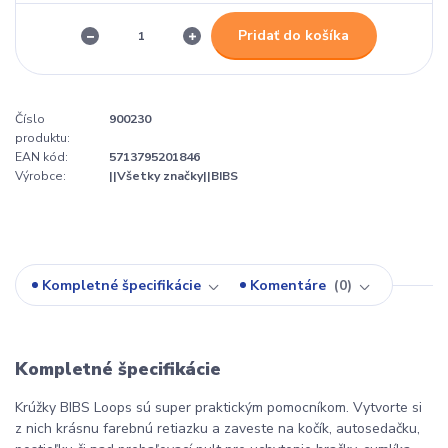
Pridať do košíka
Číslo
900230
produktu:
EAN kód:
5713795201846
Výrobce:
||Všetky značky||BIBS
Kompletné špecifikácie
Komentáre
0
Kompletné špecifikácie
Krúžky BIBS Loops sú super praktickým pomocníkom. Vytvorte si
z nich krásnu farebnú retiazku a zaveste na kočík, autosedačku,