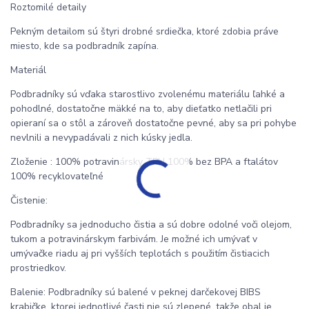
Roztomilé detaily
Pekným detailom sú štyri drobné srdiečka, ktoré zdobia práve
miesto, kde sa podbradník zapína.
Materiál
Podbradníky sú vďaka starostlivo zvolenému materiálu ľahké a
pohodlné, dostatočne mäkké na to, aby dieťatko netlačili pri
opieraní sa o stôl a zároveň dostatočne pevné, aby sa pri pohybe
nevlnili a nevypadávali z nich kúsky jedla.
Zloženie : 100% potravinársky TPU 100% bez BPA a ftalátov
100% recyklovateľné
Čistenie:
Podbradníky sa jednoducho čistia a sú dobre odolné voči olejom,
tukom a potravinárskym farbivám. Je možné ich umývať v
umývačke riadu aj pri vyšších teplotách s použitím čistiacich
prostriedkov.
Balenie: Podbradníky sú balené v peknej darčekovej BIBS
krabičke, ktorej jednotlivé časti nie sú zlepené, takže obal je