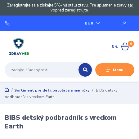
Zaregistrujte sa a získajte 5%-nú stálu zľavu. Pre uplatnenie zľavy sa
vopred zaregistrujte.
EUR
0
0 €
Menu
Sortiment pre deti, batoľatá a mamičky
BIBS detský
podbradník s vreckom Earth
BIBS detský podbradník s vreckom
Earth