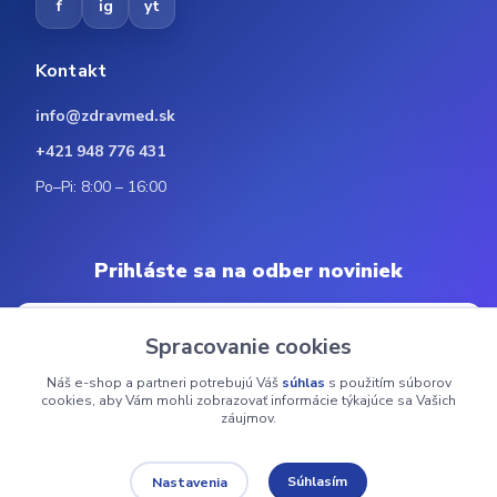
f
ig
yt
Kontakt
info@zdravmed.sk
+421 948 776 431
Po–Pi: 8:00 – 16:00
Prihláste sa na odber noviniek
Spracovanie cookies
Náš e-shop a partneri potrebujú Váš
súhlas
s použitím súborov
Odoberať
cookies, aby Vám mohli zobrazovať informácie týkajúce sa Vašich
záujmov.
© 2024 ZdravMed.sk | Všetky práva vyhradené
Súhlasím
Nastavenia