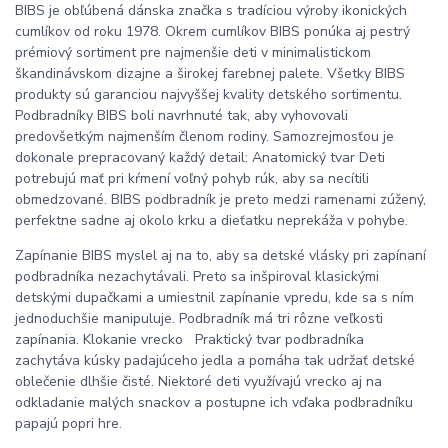
BIBS je obľúbená dánska značka s tradíciou výroby ikonických
cumlíkov od roku 1978. Okrem cumlíkov BIBS ponúka aj pestrý
prémiový sortiment pre najmenšie deti v minimalistickom
škandinávskom dizajne a širokej farebnej palete. Všetky BIBS
produkty sú garanciou najvyššej kvality detského sortimentu.
Podbradníky BIBS boli navrhnuté tak, aby vyhovovali
predovšetkým najmenším členom rodiny. Samozrejmosťou je
dokonale prepracovaný každý detail: Anatomický tvar Deti
potrebujú mať pri kŕmení voľný pohyb rúk, aby sa necítili
obmedzované. BIBS podbradník je preto medzi ramenami zúžený,
perfektne sadne aj okolo krku a dieťatku neprekáža v pohybe.
Zapínanie BIBS myslel aj na to, aby sa detské vlásky pri zapínaní
podbradníka nezachytávali. Preto sa inšpiroval klasickými
detskými dupačkami a umiestnil zapínanie vpredu, kde sa s ním
jednoduchšie manipuluje. Podbradník má tri rôzne veľkosti
zapínania. Klokanie vrecko Praktický tvar podbradníka
zachytáva kúsky padajúceho jedla a pomáha tak udržať detské
oblečenie dlhšie čisté. Niektoré deti využívajú vrecko aj na
odkladanie malých snackov a postupne ich vďaka podbradníku
papajú popri hre.