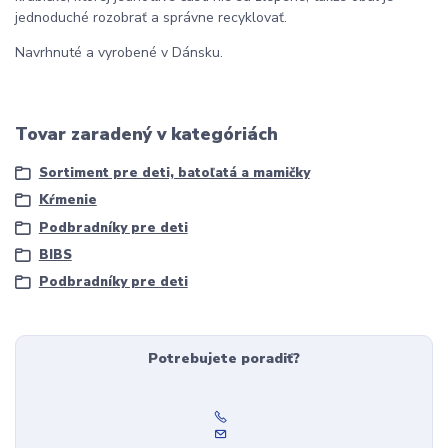
jednoduché rozobrať a správne recyklovať.
Navrhnuté a vyrobené v Dánsku.
Tovar zaradený v kategóriách
Sortiment pre deti, batoľatá a mamičky
Kŕmenie
Podbradníky pre deti
BIBS
Podbradníky pre deti
Potrebujete poradiť?