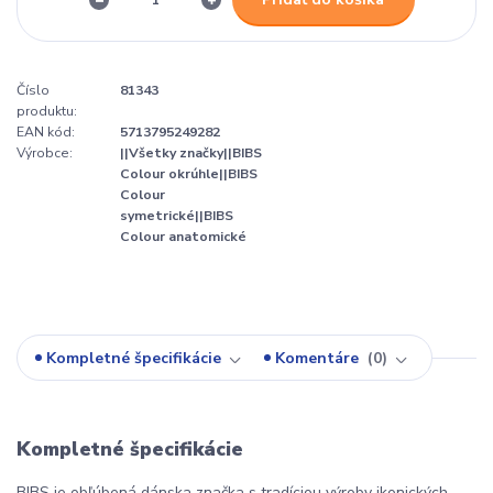
Číslo
81343
produktu:
EAN kód:
5713795249282
Výrobce:
||Všetky značky||BIBS
Colour okrúhle||BIBS
Colour
symetrické||BIBS
Colour anatomické
Kompletné špecifikácie
Komentáre
0
Kompletné špecifikácie
BIBS je obľúbená dánska značka s tradíciou výroby ikonických