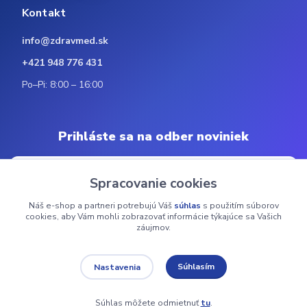
Kontakt
info@zdravmed.sk
+421 948 776 431
Po–Pi: 8:00 – 16:00
Prihláste sa na odber noviniek
Spracovanie cookies
Náš e-shop a partneri potrebujú Váš
súhlas
s použitím súborov
Odoberať
cookies, aby Vám mohli zobrazovať informácie týkajúce sa Vašich
záujmov.
© 2024 ZdravMed.sk | Všetky práva vyhradené
Súhlasím
Nastavenia
Súhlas môžete odmietnuť
tu
.
Vytvorené na
Eshop-rychlo.sk