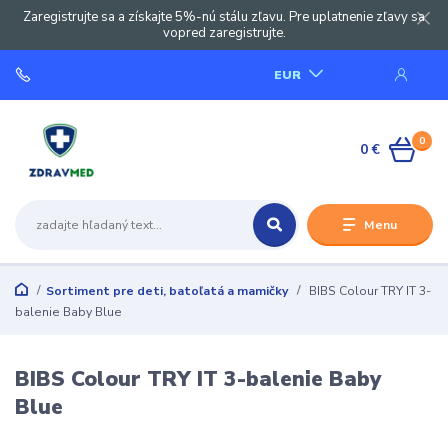
Zaregistrujte sa a získajte 5%-nú stálu zľavu. Pre uplatnenie zľavy sa
vopred zaregistrujte.
EUR
0
0 €
Menu
Sortiment pre deti, batoľatá a mamičky
BIBS Colour TRY IT 3-
balenie Baby Blue
BIBS Colour TRY IT 3-balenie Baby
Blue