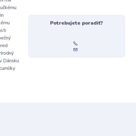
rmi má
äkučkému
in
utému
Potrebujete poradiť?
sti
pečný
pred
rírodný
 v Dánsku.
cumlíky