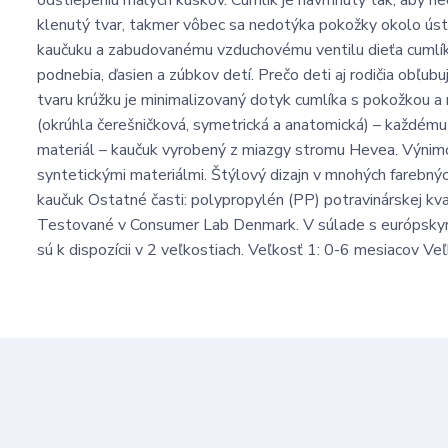
odštiepeniu malých kúskov. Cumlík je navrhnutý tak, aby ne
klenutý tvar, takmer vôbec sa nedotýka pokožky okolo úst
kaučuku a zabudovanému vzduchovému ventilu dieťa cumlík ľ
podnebia, ďasien a zúbkov detí. Prečo deti aj rodičia obľu
tvaru krúžku je minimalizovaný dotyk cumlíka s pokožkou a 
(okrúhla čerešničková, symetrická a anatomická) – každému
materiál – kaučuk vyrobený z miazgy stromu Hevea. Výnimo
syntetickými materiálmi. Štýlový dizajn v mnohých farebný
kaučuk Ostatné časti: polypropylén (PP) potravinárskej kva
Testované v Consumer Lab Denmark. V súlade s európsky
sú k dispozícii v 2 veľkostiach. Veľkosť 1: 0-6 mesiacov Ve