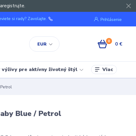
aregistrujte.
viete si rady? Zavolajte.
Prihlásenie
0
0 €
EUR
Viac
výživy pre aktívny životný štýl
Petrol
aby Blue / Petrol