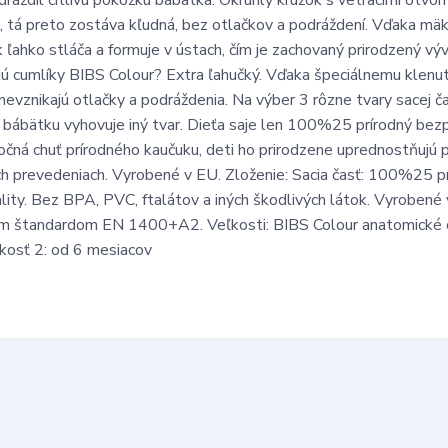
dráždil citlivú pokožku bábätka. Okrúhly krúžok s vetracími otvo
, tá preto zostáva kľudná, bez otlačkov a podráždení. Vďaka m
ahko stláča a formuje v ústach, čím je zachovaný prirodzený výv
bujú cumlíky BIBS Colour? Extra ľahučký. Vďaka špeciálnemu klen
nevznikajú otlačky a podráždenia. Na výber 3 rôzne tvary sacej ča
 bábätku vyhovuje iný tvar. Dieťa saje len 100%25 prírodný bez
čná chuť prírodného kaučuku, deti ho prirodzene uprednostňujú 
ch prevedeniach. Vyrobené v EU. Zloženie: Sacia časť: 100%25 p
lity. Bez BPA, PVC, ftalátov a iných škodlivých látok. Vyrobené
m štandardom EN 1400+A2. Veľkosti: BIBS Colour anatomické 
ľkosť 2: od 6 mesiacov