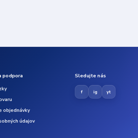
a podpora
Sledujte nás
zky
f
ig
yt
ovaru
e objednávky
sobných údajov