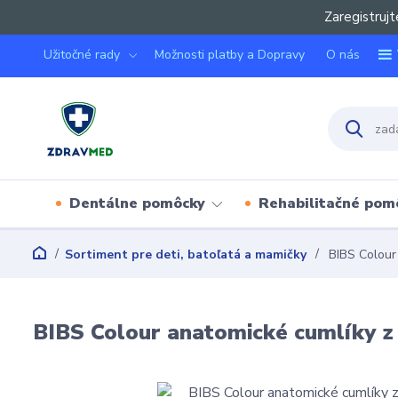
Zaregistrujt
Užitočné rady
Možnosti platby a Dopravy
O nás
Dentálne pomôcky
Rehabilitačné pom
Sortiment pre deti, batoľatá a mamičky
BIBS Colour 
BIBS Colour anatomické cumlíky z 