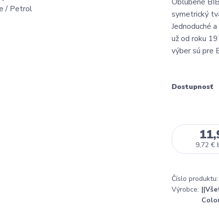
Obľúbené BIBS
symetrický tv
Jednoduché a 
už od roku 197
výber sú pre B
Dostupnosť
11,
9,72 €
Číslo produktu:
Výrobce:
||Vše
Colo