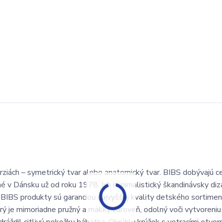
ziách – symetrický tvar alebo anatomický tvar. BIBS dobývajú ce
é v Dánsku už od roku 1978. Ich minimalistický škandinávsky diz
 BIBS produkty sú garanciou najvyššej kvality detského sortimen
 je mimoriadne pružný a mäkký zároveň, odolný voči vytvoreniu t