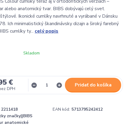
 Colour cumlíky teraz aj v ortodontických verziách –
ar alebo anatomický tvar. BIBS dobývajú celý svet.
štýlové. Ikonické cumlíky navrhnuté a vyrábané v Dánsku
8. Ich minimalistický škandinávsky dizajn a široký farebný
IBS cumlíky ty...
celý popis
Skladom
95 €
Pridať do košíka
bez DPH
2211418
EAN kód:
5713795242412
tky značky||BIBS
ur anatomické