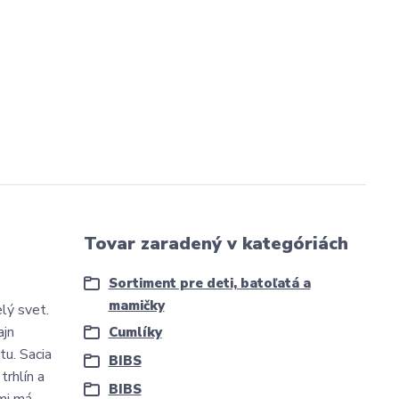
Tovar zaradený v kategóriách
Sortiment pre deti, batoľatá a
mamičky
lý svet.
ajn
Cumlíky
tu. Sacia
BIBS
rhlín a
BIBS