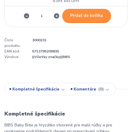
8,09 €
bez DPH
Pridať do košíka
Číslo
3000231
produktu:
EAN kód:
5713795209835
Výrobce:
||Všetky značky||BIBS
Kompletné špecifikácie
Komentáre
0
Kompletné špecifikácie
BIBS Baby Bitie je hryzátko stvorené pre malé rúčky a pre
upokojenie podráždených ďasien pri prerezávaní zúbkov.