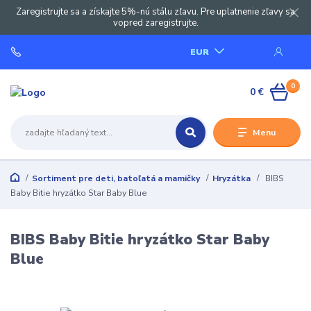
Zaregistrujte sa a získajte 5%-nú stálu zľavu. Pre uplatnenie zľavy sa
vopred zaregistrujte.
EUR
0
0 €
Menu
Sortiment pre deti, batoľatá a mamičky
Hryzátka
BIBS
Baby Bitie hryzátko Star Baby Blue
BIBS Baby Bitie hryzátko Star Baby
Blue