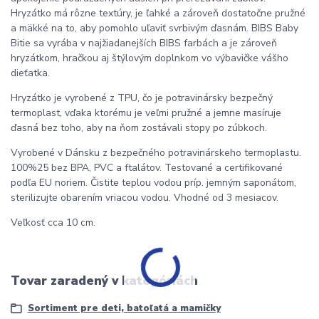
Hryzátko má rôzne textúry, je ľahké a zároveň dostatočne pružné
a mäkké na to, aby pomohlo uľaviť svrbivým ďasnám. BIBS Baby
Bitie sa vyrába v najžiadanejších BIBS farbách a je zároveň
hryzátkom, hračkou aj štýlovým doplnkom vo výbavičke vášho
dieťatka.
Hryzátko je vyrobené z TPU, čo je potravinársky bezpečný
termoplast, vďaka ktorému je veľmi pružné a jemne masíruje
ďasná bez toho, aby na ňom zostávali stopy po zúbkoch.
Vyrobené v Dánsku z bezpečného potravinárskeho termoplastu.
100%25 bez BPA, PVC a ftalátov. Testované a certifikované
podľa EU noriem. Čistite teplou vodou príp. jemným saponátom,
sterilizujte obarením vriacou vodou. Vhodné od 3 mesiacov.
Veľkosť cca 10 cm.
Tovar zaradený v kategóriách
Sortiment pre deti, batoľatá a mamičky